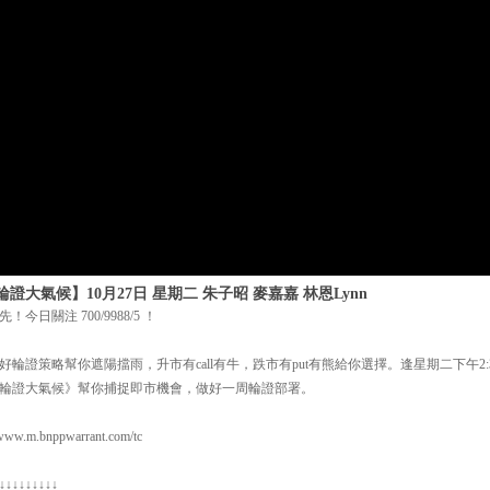
大氣候】10月27日 星期二 朱子昭 麥嘉嘉 林恩Lynn
今日關注 700/9988/5 ！
輪證策略幫你遮陽擋雨，升市有call有牛，跌市有put有熊給你選擇。逢星期二下午2:38
輪證大氣候》幫你捕捉即市機會，做好一周輪證部署。
m.bnppwarrant.com/tc
↓↓↓↓↓↓↓↓↓