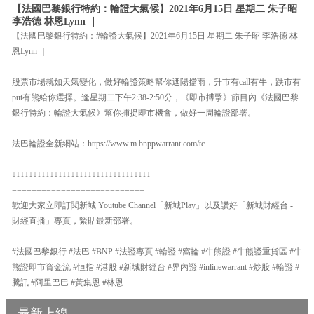
【法國巴黎銀行特約：輪證大氣候】2021年6月15日 星期二 朱子昭
李浩德 林恩Lynn ｜
【法國巴黎銀行特約：#輪證大氣候】2021年6月15日 星期二 朱子昭 李浩德 林
恩Lynn ｜
股票市場就如天氣變化，做好輪證策略幫你遮陽擋雨，升市有call有牛，跌市有
put有熊給你選擇。逢星期二下午2:38-2:50分，《即市搏擊》節目內《法國巴黎
銀行特約：輪證大氣候》幫你捕捉即市機會，做好一周輪證部署。
法巴輪證全新網站：https://www.m.bnppwarrant.com/tc
↓↓↓↓↓↓↓↓↓↓↓↓↓↓↓↓↓↓↓↓↓↓↓↓↓↓↓↓↓↓↓↓↓
===========================
歡迎大家立即訂閱新城 Youtube Channel「新城Play」以及讚好「新城財經台 -
財經直播」專頁，緊貼最新部署。
#法國巴黎銀行 #法巴 #BNP #法證專頁 #輪證 #窩輪 #牛熊證 #牛熊證重貨區 #牛
熊證即市資金流 #恒指 #港股 #新城財經台 #界內證 #inlinewarrant #炒股 #輪證 #
騰訊 #阿里巴巴 #黃集恩 #林恩
最新上線