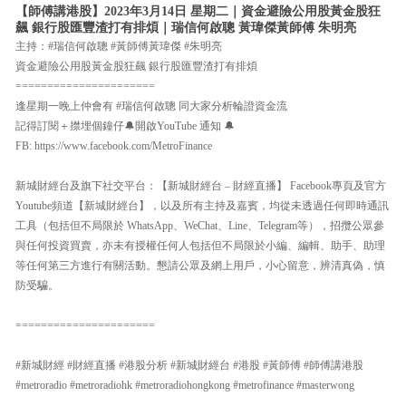
【師傅講港股】2023年3月14日 星期二｜資金避險公用股黃金股狂
飆 銀行股匯豐渣打有排煩｜瑞信何啟聰 黃瑋傑黃師傅 朱明亮
主持：#瑞信何啟聰 #黃師傅黃瑋傑 #朱明亮
資金避險公用股黃金股狂飆 銀行股匯豐渣打有排煩
======================
逢星期一晚上仲會有 #瑞信何啟聰 同大家分析輪證資金流
記得訂閱＋㩒埋個鐘仔🔔開啟YouTube 通知 🔔
FB: https://www.facebook.com/MetroFinance
新城財經台及旗下社交平台：【新城財經台 – 財經直播】 Facebook專頁及官方
Youtube頻道【新城財經台】，以及所有主持及嘉賓，均從未透過任何即時通訊
工具（包括但不局限於 WhatsApp、WeChat、Line、Telegram等），招攬公眾參
與任何投資買賣，亦未有授權任何人包括但不局限於小編、編輯、助手、助理
等任何第三方進行有關活動。懇請公眾及網上用戶，小心留意，辨清真偽，慎
防受騙。
======================
#新城財經 #財經直播 #港股分析 #新城財經台 #港股 #黃師傅 #師傅講港股
#metroradio #metroradiohk #metroradiohongkong #metrofinance #masterwong