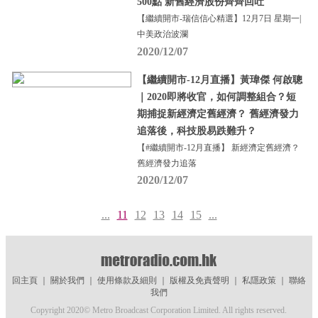
500點 新舊經濟股份齊齊回吐
【繼續開市-瑞信信心精選】12月7日 星期一|
中美政治波瀾
2020/12/07
【繼續開市-12月直播】黃瑋傑 何啟聰
｜2020即將收官，如何調整組合？短
期捕捉新經濟定舊經濟？ 舊經濟發力
追落後，科技股易跌難升？
【#繼續開市-12月直播】 新經濟定舊經濟？
舊經濟發力追落
2020/12/07
...
11
12
13
14
15
...
回主頁
｜
關於我們
｜
使用條款及細則
｜
版權及免責聲明
｜
私隱政策
｜
聯絡
我們
Copyright 2020© Metro Broadcast Corporation Limited. All rights reserved.