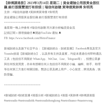
【師傅講港股】2023年3月14日 星期二｜資金避險公用股黃金股狂
飆 銀行股匯豐渣打有排煩｜瑞信何啟聰 黃瑋傑黃師傅 朱明亮
主持：#瑞信何啟聰 #黃師傅黃瑋傑 #朱明亮
資金避險公用股黃金股狂飆 銀行股匯豐渣打有排煩
======================
逢星期一晚上仲會有 #瑞信何啟聰 同大家分析輪證資金流
記得訂閱＋㩒埋個鐘仔🔔開啟YouTube 通知 🔔
FB: https://www.facebook.com/MetroFinance
新城財經台及旗下社交平台：【新城財經台 – 財經直播】 Facebook專頁及官方
Youtube頻道【新城財經台】，以及所有主持及嘉賓，均從未透過任何即時通訊
工具（包括但不局限於 WhatsApp、WeChat、Line、Telegram等），招攬公眾參
與任何投資買賣，亦未有授權任何人包括但不局限於小編、編輯、助手、助理
等任何第三方進行有關活動。懇請公眾及網上用戶，小心留意，辨清真偽，慎
防受騙。
======================
#新城財經 #財經直播 #港股分析 #新城財經台 #港股 #黃師傅 #師傅講港股
#metroradio #metroradiohk #metroradiohongkong #metrofinance #masterwong