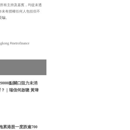
，以及所有主持及嘉賓，均從未透
買賣，亦未有授權任何人包括但不
受騙。
g #metrofinance
20000點關口阻力未消
？｜瑞信何啟聰 黃瑋
國拖累港股一度跌逾700