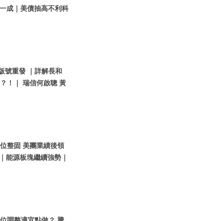
一成｜美債抽高不利科
戲版號重發 ｜詳解長和
？！｜ 瑞信何啟聰 黃
指高位整固 美團業績後領
以入？｜能源板塊繼續強勢｜
指高位調整適宜點做？ 騰