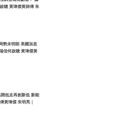
聰 黃瑋傑黃師傅 朱
烏局勢未明朗 美國加息
瑞信何啟聰 黃瑋傑黃
高開低走再創新低 新能
師傅黃瑋傑 朱明亮｜