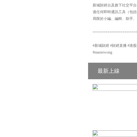
新城財經台及旗下社交平台：【
過任何即時通訊工具（包括但不
局限於小編、編輯、助手、
====================
#新城財經 #財經直播 #港股分析 #新
#masterwong
最新上線