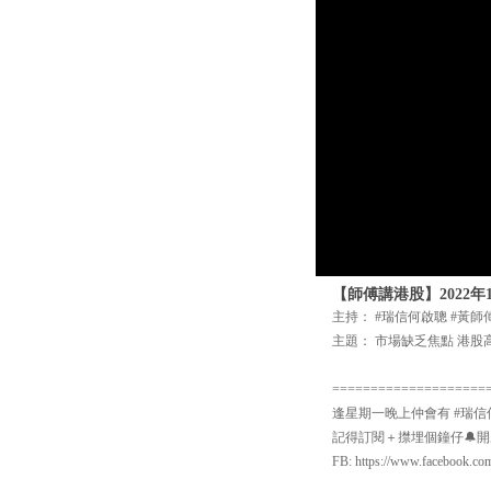
【師傅講港股】2022
主持： #瑞信何啟聰 #黃師
主題： 市場缺乏焦點 港股
====================
逢星期一晚上仲會有 #瑞信
記得訂閱＋㩒埋個鐘仔🔔開啟Yo
FB: https://www.facebook.co