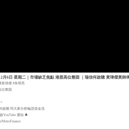
年12月6日 星期二｜市場缺乏焦點 港股高位整固 ｜瑞信何啟聰 黃瑋傑黃師
傅黃瑋傑 #朱明亮
高位整固
==
何啟聰 同大家分析輪證資金流
uTube 通知 🔔
m/MetroFinance