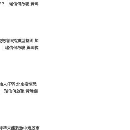
？｜瑞信何啟聰 黃瑋
成交縮恒指旗型整固 加
｜瑞信何啟聰 黃瑋傑
元強人仔弱 北京疫情恐
點｜瑞信何啟聰 黃瑋傑
人行降準未能刺激中港股市