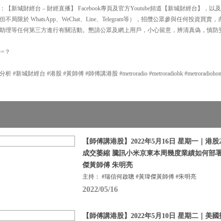
新城財經台 – 財經直播】 Facebook專頁及官方Youtube頻道【新城財經台】
局限於 WhatsApp、WeChat、Line、Telegram等），招攬公眾參與任何投資
助理等任何第三方進行有關活動。懇請公眾及網上用戶，小心留意，辨清真偽，慎防
==？
城財經台 #港股 #黃師傅 #師傅講港股 #metroradio #metroradiohk #metroradiohongkon
【師傅講港股】2022年5月16日 星期一｜港股
成交萎縮 騰訊小米京東本周幾度業績如何部署
傑黃師傅 朱明亮
主持： #瑞信何啟聰 #黃瑋傑黃師傅 #朱明亮
2022/05/16
【師傅講港股】2022年5月10日 星期二｜美