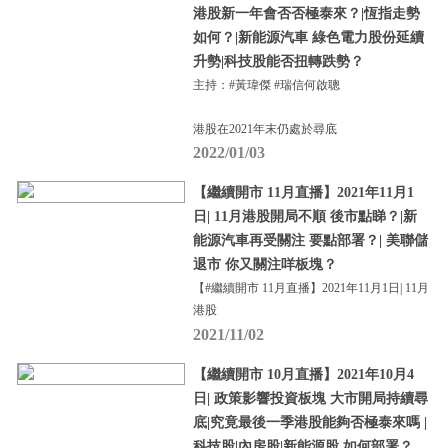
港股新一年會否否極泰來？|恆指走勢
如何？|新能源汽車 綠色電力股份延續
升勢|科技股能否扭轉跌勢？
主持：#黃瑋傑 #瑞信何啟聰
港股在2021年末仍處於尋底
2022/01/03
【繼續開市 11月直播】2021年11月1
日| 11月港股開局不順 後市點睇？|新
能源汽車再受關注 要點部署？| 美聯儲
退市 你又關注咩板塊？
【#繼續開市 11月直播】2021年11月1日| 11月
港股
2021/11/02
【繼續開市 10月直播】2021年10月4
日| 政策影響投資板塊 大市開局持續尋
底|究竟最後一季港股能夠否極泰來嗎 |
科技股|內房股|新能源股 如何部署？