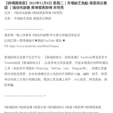
【師傅講港股】2022年12月6日 星期二｜市場缺乏焦點 港股高位整
固 ｜瑞信何啟聰 黃瑋傑黃師傅 朱明亮
主持： #瑞信何啟聰 #黃師傅黃瑋傑 #朱明亮
主題： 市場缺乏焦點 港股高位整固
======================
逢星期一晚上仲會有 #瑞信何啟聰 同大家分析輪證資金流
記得訂閱＋㩒埋個鐘仔🔔開啟YouTube 通知 🔔
FB: https://www.facebook.com/MetroFinance
新城財經台及旗下社交平台：【新城財經台 – 財經直播】 Facebook專頁及官方
Youtube頻道【新城財經台】，以及所有主持及嘉賓，均從未透過任何即時通訊
工具（包括但不局限於 WhatsApp、WeChat、Line、Telegram等），招攬公眾參
與任何投資買賣，亦未有授權任何人包括但不局限於小編、編輯、助手、助理
等任何第三方進行有關活動。懇請公眾及網上用戶，小心留意，辨清真偽，慎
防受騙。
======================？
#新城財經 #財經直播 #港股分析 #新城財經台 #港股 #黃師傅 #師傅講港股
#metroradio #metroradiohk #metroradiohongkong #metrofinance #masterwong