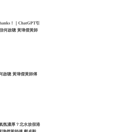
nks！｜ChatGPT引
瑞信何啟聰 黃瑋傑黃師
信何啟聰 黃瑋傑黃師傅
假期氣氛濃厚？北水放假港
黃瑋傑黃師傅 鄺卓毅