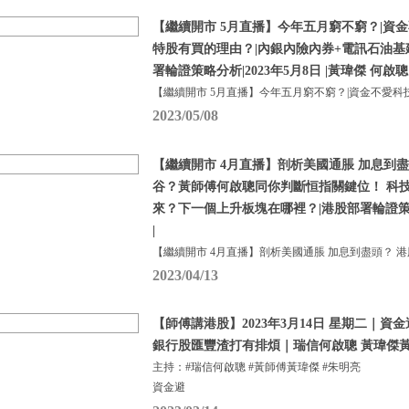
【繼續開市 5月直播】今年五月窮不窮？|資金
特股有買的理由？|內銀內險內券+電訊石油基
署輪證策略分析|2023年5月8日 |黃瑋傑 何啟聰
【繼續開市 5月直播】今年五月窮不窮？|資金不愛科
2023/05/08
【繼續開市 4月直播】剖析美國通脹 加息到盡
谷？黃師傅何啟聰同你判斷恒指關鍵位！ 科
來？下一個上升板塊在哪裡？|港股部署輪證策略分
|
【繼續開市 4月直播】剖析美國通脹 加息到盡頭？ 港
2023/04/13
【師傅講港股】2023年3月14日 星期二｜
銀行股匯豐渣打有排煩｜瑞信何啟聰 黃瑋傑黃
主持：#瑞信何啟聰 #黃師傅黃瑋傑 #朱明亮
資金避