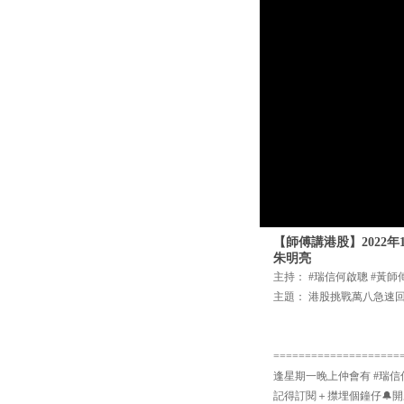
【師傅講港股】2022
朱明亮
主持： #瑞信何啟聰 #黃師
主題： 港股挑戰萬八急速回
====================
逢星期一晚上仲會有 #瑞信
記得訂閱＋㩒埋個鐘仔🔔開啟Yo