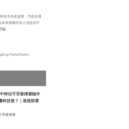
，以及所有主持及嘉賓，均從未透
買賣，亦未有授權任何人包括但不
受騙。
g #metrofinance
|中特估可否發揮避險作
影響科技股？｜港股部署
可否發揮避