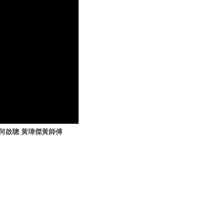
信何啟聰 黃瑋傑黃師傅