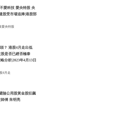
不愛科技 愛央特股 央
建股受市場追捧|港股部
技愛央特股
頭？ 港股4月走出低
技股是否已經否極泰
析|2023年4月13日
股4月走
資金避險公用股黃金股狂飆
師傅 朱明亮