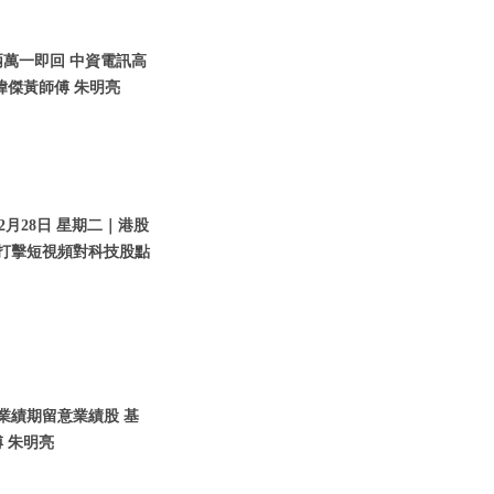
兩萬一即回 中資電訊高
瑋傑黃師傅 朱明亮
2月28日 星期二｜港股
｜打擊短視頻對科技股點
入業績期留意業績股 基
 朱明亮