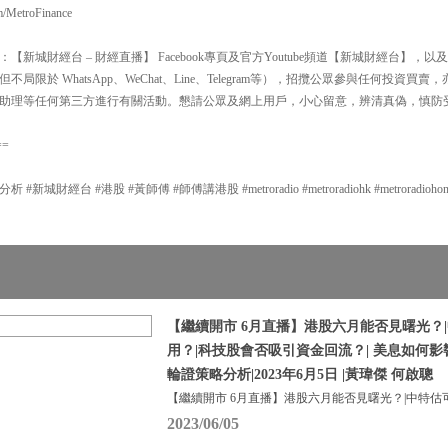
m/MetroFinance
新城財經台 – 財經直播】 Facebook專頁及官方Youtube頻道【新城財經台】
局限於 WhatsApp、WeChat、Line、Telegram等），招攬公眾參與任何投資
助理等任何第三方進行有關活動。懇請公眾及網上用戶，小心留意，辨清真偽，慎防
==
城財經台 #港股 #黃師傅 #師傅講港股 #metroradio #metroradiohk #metroradiohongkon
資
【繼續開市 6月直播】港股六月能否見曙光？
用？|科技股會否吸引資金回流？| 美息如何
輪證策略分析|2023年6月5日 |黃瑋傑 何啟聰
【繼續開市 6月直播】港股六月能否見曙光？|中特估
2023/06/05