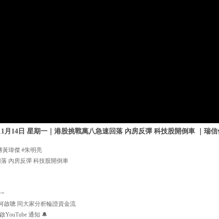
年11月14日 星期一｜港股挑戰萬八急速回落 內房反彈 科技股開倒車 ｜瑞
傅黃瑋傑 #朱明亮
落 內房反彈 科技股開倒車
==
何啟聰 同大家分析輪證資金流
uTube 通知 🔔