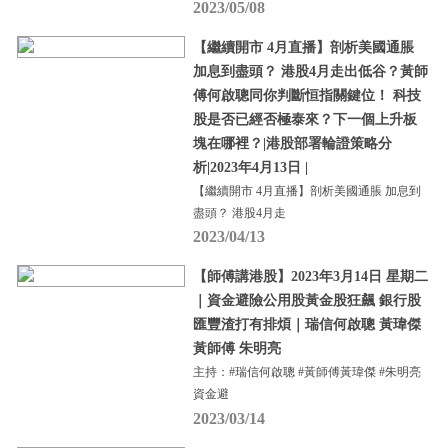
2023/05/08
【繼續開市 4月直播】剖析美國通脹
加息到盡頭？ 港股4月走出低谷？黃師
傅何啟聰同你判斷恒指關鍵位！ 科技
股是否已經否極泰來？下一個上升板
塊在哪裡？|港股部署輪證策略分
析|2023年4月13日 |
【繼續開市 4月直播】剖析美國通脹 加息到
盡頭？ 港股4月走
2023/04/13
【師傅講港股】2023年3月14日 星期二
｜資金避險公用股黃金股狂飆 銀行股
匯豐渣打有排煩｜瑞信何啟聰 黃瑋傑
黃師傅 朱明亮
主持：#瑞信何啟聰 #黃師傅黃瑋傑 #朱明亮
資金避
2023/03/14