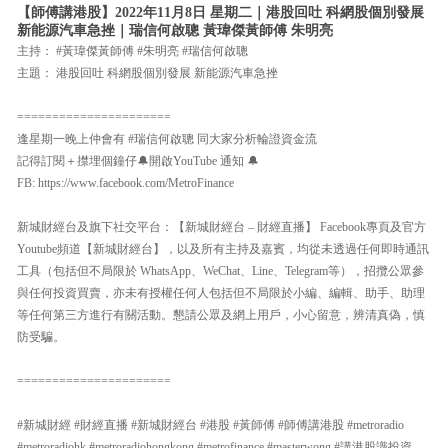
【師傅講港股】2022年11月8日 星期二｜港股回吐 科網股個別發展
新能源汽車急挫｜瑞信何啟聰 黃瑋傑黃師傅 朱明亮
主持： #黃瑋傑黃師傅 #朱明亮 #瑞信何啟聰
主題： 港股回吐 科網股個別發展 新能源汽車急挫
======================
逢星期一晚上仲會有 #瑞信何啟聰 同大家分析輪證資金流
記得訂閱＋㩒埋個鐘仔🔔開啟YouTube 通知 🔔
FB: https://www.facebook.com/MetroFinance
新城財經台及旗下社交平台：【新城財經台 – 財經直播】 Facebook專頁及官方
Youtube頻道【新城財經台】，以及所有主持及嘉賓，均從未透過任何即時通訊
工具（包括但不局限於 WhatsApp、WeChat、Line、Telegram等），招攬公眾參
與任何投資買賣，亦未有授權任何人包括但不局限於小編、編輯、助手、助理
等任何第三方進行有關活動。懇請公眾及網上用戶，小心留意，辨清真偽，慎
防受騙。
======================
#新城財經 #財經直播 #新城財經台 #港股 #黃師傅 #師傅講港股 #metroradio
#metroradiohk #metroradiohongkong #metrofinance #masterwong #講港股識投資