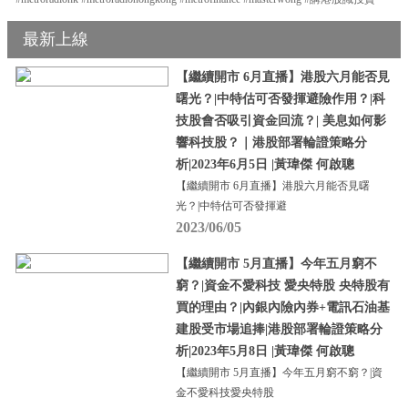
最新上線
【繼續開市 6月直播】港股六月能否見
曙光？|中特估可否發揮避險作用？|科
技股會否吸引資金回流？| 美息如何影
響科技股？｜港股部署輪證策略分
析|2023年6月5日 |黃瑋傑 何啟聰
【繼續開市 6月直播】港股六月能否見曙
光？|中特估可否發揮避
2023/06/05
【繼續開市 5月直播】今年五月窮不
窮？|資金不愛科技 愛央特股 央特股有
買的理由？|內銀內險內券+電訊石油基
建股受市場追捧|港股部署輪證策略分
析|2023年5月8日 |黃瑋傑 何啟聰
【繼續開市 5月直播】今年五月窮不窮？|資
金不愛科技愛央特股