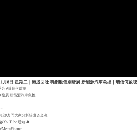
年11月8日 星期二｜港股回吐 科網股個別發展 新能源汽車急挫｜瑞信何啟聰
明亮 #瑞信何啟聰
別發展 新能源汽車急挫
==
何啟聰 同大家分析輪證資金流
uTube 通知 🔔
m/MetroFinance