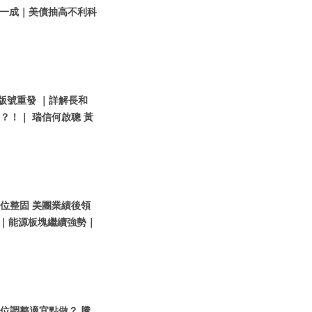
一成｜美債抽高不利科
戲版號重發 ｜詳解長和
？！｜ 瑞信何啟聰 黃
指高位整固 美團業績後領
以入？｜能源板塊繼續強勢｜
指高位調整適宜點做？ 騰