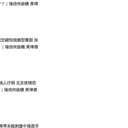
？｜瑞信何啟聰 黃瑋
成交縮恒指旗型整固 加
｜瑞信何啟聰 黃瑋傑
元強人仔弱 北京疫情恐
點｜瑞信何啟聰 黃瑋傑
人行降準未能刺激中港股市