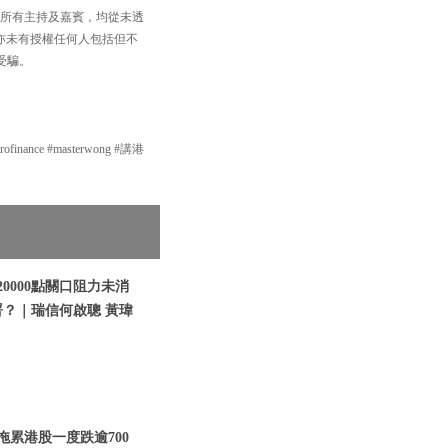
，以及所有主持及嘉賓，均從未透
買賣，亦未有授權任何人包括但不
受騙。
inance #masterwong #講港
20000點關口阻力未消
？｜瑞信何啟聰 黃瑋
國拖累港股一度跌逾700