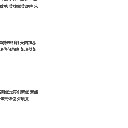
聰 黃瑋傑黃師傅 朱
烏局勢未明朗 美國加息
瑞信何啟聰 黃瑋傑黃
高開低走再創新低 新能
師傅黃瑋傑 朱明亮｜