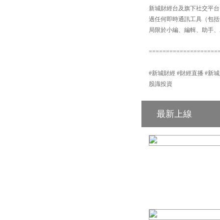
新城財經台及旗下社交平台：【
過任何即時通訊工具（包括但不
局限於小編、編輯、助手、
====================
#新城財經 #財經直播 #新城財經台 #港
股識投資
最新上線