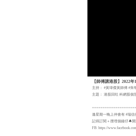
【師傅講港股】2022
主持： #黃瑋傑黃師傅 #朱
主題： 港股回吐 科網股個
====================
逢星期一晚上仲會有 #瑞信
記得訂閱＋㩒埋個鐘仔🔔開啟Yo
FB: https://www.facebook.co