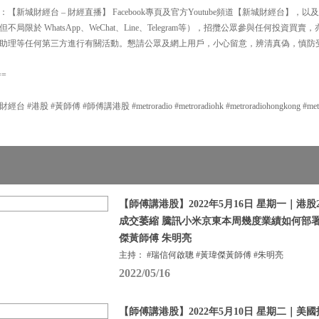
新城財經台 – 財經直播】 Facebook專頁及官方Youtube頻道【新城財經台】
局限於 WhatsApp、WeChat、Line、Telegram等），招攬公眾參與任何投資
助理等任何第三方進行有關活動。懇請公眾及網上用戶，小心留意，辨清真偽，慎防
==
股 #黃師傅 #師傅講港股 #metroradio #metroradiohk #metroradiohongkong #metrof
【師傅講港股】2022年5月16日 星期一｜港股
成交萎縮 騰訊小米京東本周幾度業績如何部署
傑黃師傅 朱明亮
主持： #瑞信何啟聰 #黃瑋傑黃師傅 #朱明亮
2022/05/16
【師傅講港股】2022年5月10日 星期二｜美