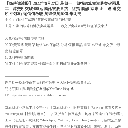
【師傅講港股】2022年6月27日 星期一｜期指結算前港股突破兩萬
二｜港交所突破400元 騰訊被股東沽｜恆指 騰訊 京東 比亞迪 港交
所 中移動 瑞信何啟聰 黃瑋傑黃師傅 朱明亮
主持： #瑞信何啟聰 #黃瑋傑黃師傅 #朱明亮
主題： 期指結算前港股突破兩萬二｜港交所突破400元 騰訊被股東沽
00:00 歡迎收看師傅講港股
00:30 黃師傅 黃瑋傑 瑞信Ivan 何啟聰 分析 恆指 騰訊 京東 比亞迪 港交所 中移
動 輪證部署
18:38 解答輪證問題
54:50 1121金陽新能源 仲追唔追？ 明日師傅推介消費股？
======================
逢星期一晚上仲會有 #瑞信何啟聰 同大家分析輪證資金流
記得訂閱＋㩒埋個鐘仔🔔開啟YouTube 通知 🔔
FB: https://www.facebook.com/MetroFinance
新城財經台及旗下社交平台：【新城財經台 – 財經直播】 Facebook專頁及官方
Youtube頻道【新城財經台】，以及所有主持及嘉賓，均從未透過任何即時通訊
工具（包括但不局限於 WhatsApp、WeChat、Line、Telegram等），招攬公眾參
與任何投資買賣，亦未有授權任何人包括但不局限於小編、編輯、助手、助理