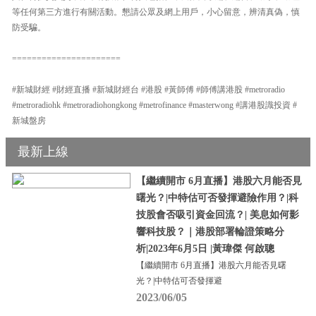
等任何第三方進行有關活動。懇請公眾及網上用戶，小心留意，辨清真偽，慎
防受騙。
======================
#新城財經 #財經直播 #新城財經台 #港股 #黃師傅 #師傅講港股 #metroradio
#metroradiohk #metroradiohongkong #metrofinance #masterwong #講港股識投資 #
新城盤房
最新上線
【繼續開市 6月直播】港股六月能否見
曙光？|中特估可否發揮避險作用？|科
技股會否吸引資金回流？| 美息如何影
響科技股？｜港股部署輪證策略分
析|2023年6月5日 |黃瑋傑 何啟聰
【繼續開市 6月直播】港股六月能否見曙
光？|中特估可否發揮避
2023/06/05