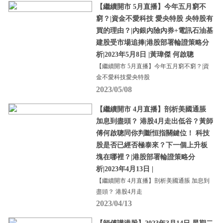
【繼續開市 5月直播】今年五月窮不
窮？|資金不愛科技 愛央特股 央特股有
買的理由？|內銀內險內券+電訊石油基
建股受市場追捧|港股部署輪證策略分
析|2023年5月8日 |黃瑋傑 何啟聰
【繼續開市 5月直播】今年五月窮不窮？|資
金不愛科技愛央特股
2023/05/08
【繼續開市 4月直播】剖析美國通脹
加息到盡頭？ 港股4月走出低谷？黃師
傅何啟聰同你判斷恒指關鍵位！ 科技
股是否已經否極泰來？下一個上升板
塊在哪裡？|港股部署輪證策略分
析|2023年4月13日 |
【繼續開市 4月直播】剖析美國通脹 加息到
盡頭？ 港股4月走
2023/04/13