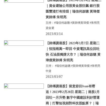
【師傅講港股】2023年3月14日 星期二
｜資金避險公用股黃金股狂飆 銀行股
匯豐渣打有排煩｜瑞信何啟聰 黃瑋傑
黃師傅 朱明亮
主持：#瑞信何啟聰 #黃師傅黃瑋傑 #朱明亮
資金避
2023/03/14
【師傅講港股】2023年3月7日 星期二
｜恒指兩萬一即回 中資電訊高位回吐
快 石油股獨撐大市？｜瑞信何啟聰 黃
瑋傑黃師傅 朱明亮
主持： #瑞信何啟聰 #黃師傅黃瑋傑 #朱明亮
中資
2023/03/07
【師傅講港股】留意節目Ivan有嘢
送！2023年2月28日 星期二｜港股2月
回吐一月升勢 數字中國建設利好營運
商｜打擊短視頻對科技股點算？｜瑞