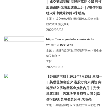
｜成交萎縮明顯 港股兩萬點拉鋸 科技
股跌跌跌 煤炭股逆市上升｜#瑞信何啟
聰 #黃瑋傑黃師傅 #朱明亮
主題： 成交萎縮明顯 港股兩萬點拉鋸 科技
股跌跌跌 港交所可
2022/08/08
https://www.youtube.com/watch?
v=5uPCTBcs9WM
主題： 港股有反彈 政局緊張解決未？黃金走
勢又如何？
主持
2022/08/03
【師傅講港股】2022年7月25日 星期一
｜美聯儲加息前夕 港股方向未明朗 內
地擬成立房地產基金挽救內房｜光伏
風電回吐｜汽車股隻隻都有人問？|瑞
信何啟聰 黃瑋傑黃師傅 朱明亮
主題： 美聯儲加息前夕 港股方向未明朗 內