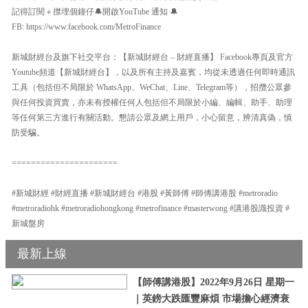
記得訂閱＋㩒埋個鐘仔🔔開啟YouTube 通知 🔔
FB: https://www.facebook.com/MetroFinance
新城財經台及旗下社交平台：【新城財經台 – 財經直播】 Facebook專頁及官方
Youtube頻道【新城財經台】，以及所有主持及嘉賓，均從未透過任何即時通訊
工具（包括但不局限於 WhatsApp、WeChat、Line、Telegram等），招攬公眾參
與任何投資買賣，亦未有授權任何人包括但不局限於小編、編輯、助手、助理
等任何第三方進行有關活動。懇請公眾及網上用戶，小心留意，辨清真偽，慎
防受騙。
======================
#新城財經 #財經直播 #新城財經台 #港股 #黃師傅 #師傅講港股 #metroradio
#metroradiohk #metroradiohongkong #metrofinance #masterwong #講港股識投資 #
新城盤房
最新上線
【師傅講港股】2022年9月26日 星期一
｜英鎊大跌匯豐麻煩 市場擔心經濟衰