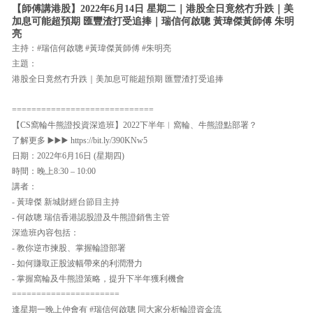
【師傅講港股】2022年6月14日 星期二｜港股全日竟然冇升跌｜美
加息可能超預期 匯豐渣打受追捧｜瑞信何啟聰 黃瑋傑黃師傅 朱明
亮
主持：#瑞信何啟聰 #黃瑋傑黃師傅 #朱明亮
主題：
港股全日竟然冇升跌｜美加息可能超預期 匯豐渣打受追捧
=============================
【CS窩輪牛熊證投資深造班】2022下半年︱窩輪、牛熊證點部署？
了解更多 ▶️▶️▶️ https://bit.ly/390KNw5
日期：2022年6月16日 (星期四)
時間：晚上8:30 – 10:00
講者：
- 黃瑋傑 新城財經台節目主持
- 何啟聰 瑞信香港認股證及牛熊證銷售主管
深造班內容包括：
- 教你逆市揀股、掌握輪證部署
- 如何賺取正股波幅帶來的利潤潛力
- 掌握窩輪及牛熊證策略，提升下半年獲利機會
======================
逢星期一晚上仲會有 #瑞信何啟聰 同大家分析輪證資金流