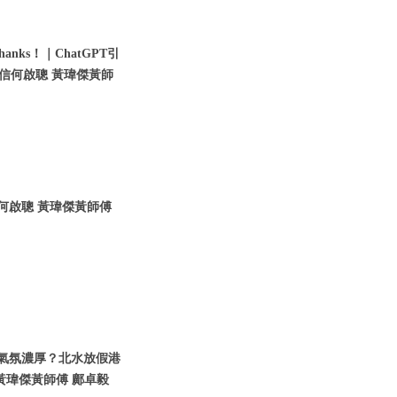
nks！｜ChatGPT引
瑞信何啟聰 黃瑋傑黃師
信何啟聰 黃瑋傑黃師傅
假期氣氛濃厚？北水放假港
黃瑋傑黃師傅 鄺卓毅