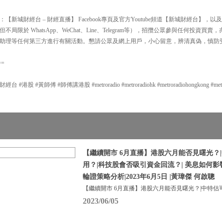
新城財經台 – 財經直播】 Facebook專頁及官方Youtube頻道【新城財經台】
局限於 WhatsApp、WeChat、Line、Telegram等），招攬公眾參與任何投資
助理等任何第三方進行有關活動。懇請公眾及網上用戶，小心留意，辨清真偽，慎防
==
股 #黃師傅 #師傅講港股 #metroradio #metroradiohk #metroradiohongkong #metrof
【繼續開市 6月直播】港股六月能否見曙光？
用？|科技股會否吸引資金回流？| 美息如何
輪證策略分析|2023年6月5日 |黃瑋傑 何啟聰
【繼續開市 6月直播】港股六月能否見曙光？|中特估
2023/06/05