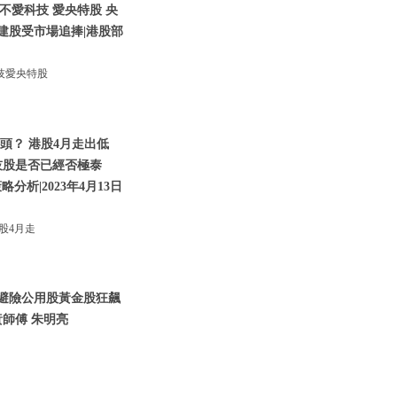
不愛科技 愛央特股 央
建股受市場追捧|港股部
技愛央特股
頭？ 港股4月走出低
技股是否已經否極泰
析|2023年4月13日
股4月走
資金避險公用股黃金股狂飆
師傅 朱明亮