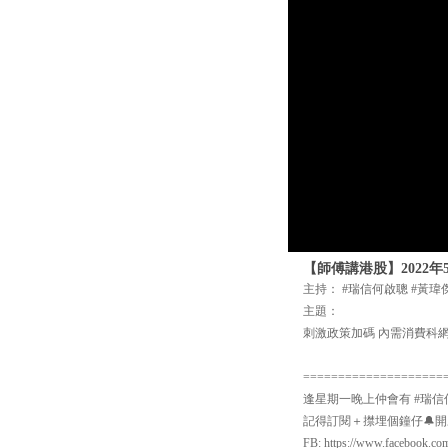
【師傅講港股】2022
主持： #瑞信何啟聰 #黃瑋
主題：
刺激政策加碼 內需消費科
====================
逢星期一晚上仲會有 #瑞信
記得訂閱＋㩒埋個鐘仔🔔開啟Yo
FB: https://www.facebook.co