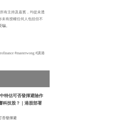
，以及所有主持及嘉賓，均從未透
買賣，亦未有授權任何人包括但不
受騙。
inance #masterwong #講港
|中特估可否發揮避險作
影響科技股？｜港股部署
可否發揮避