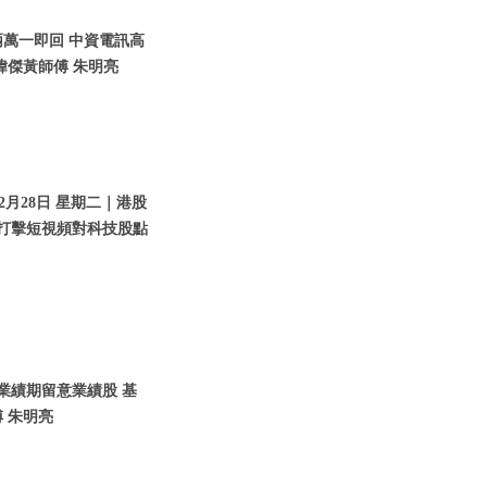
兩萬一即回 中資電訊高
瑋傑黃師傅 朱明亮
2月28日 星期二｜港股
｜打擊短視頻對科技股點
入業績期留意業績股 基
 朱明亮