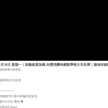
年5月30日 星期一｜刺激政策加碼 內需消費科網股帶領大市反彈｜瑞信何啟
傑黃師傅 #朱明亮
網股帶領大市反彈
=========
何啟聰 同大家分析輪證資金流
uTube 通知 🔔
m/MetroFinance