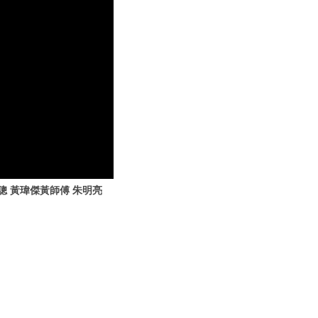
聰 黃瑋傑黃師傅 朱明亮