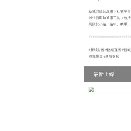
新城財經台及旗下社交平台：【
過任何即時通訊工具（包括但不
局限於小編、編輯、助手、
====================
#新城財經 #財經直播 #新城財經台 #港
股識投資 #新城盤房
最新上線