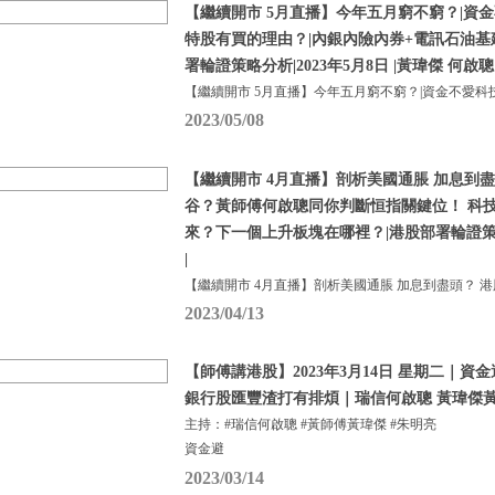
【繼續開市 5月直播】今年五月窮不窮？|資金
特股有買的理由？|內銀內險內券+電訊石油基
署輪證策略分析|2023年5月8日 |黃瑋傑 何啟聰
【繼續開市 5月直播】今年五月窮不窮？|資金不愛科
2023/05/08
【繼續開市 4月直播】剖析美國通脹 加息到盡
谷？黃師傅何啟聰同你判斷恒指關鍵位！ 科
來？下一個上升板塊在哪裡？|港股部署輪證策略分
|
【繼續開市 4月直播】剖析美國通脹 加息到盡頭？ 港
2023/04/13
【師傅講港股】2023年3月14日 星期二｜
銀行股匯豐渣打有排煩｜瑞信何啟聰 黃瑋傑黃
主持：#瑞信何啟聰 #黃師傅黃瑋傑 #朱明亮
資金避
2023/03/14