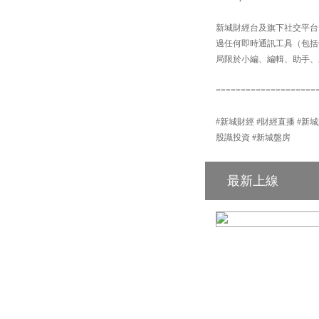
新城財經台及旗下社交平台：【
過任何即時通訊工具（包括但不
局限於小編、編輯、助手、
====================
#新城財經 #財經直播 #新城財經台 #港
股識投資 #新城盤房
最新上線