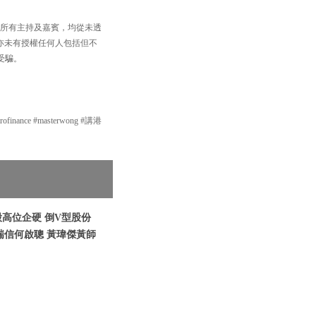
，以及所有主持及嘉賓，均從未透
買賣，亦未有授權任何人包括但不
受騙。
inance #masterwong #講港
港股高位企硬 倒V型股份
瑞信何啟聰 黃瑋傑黃師