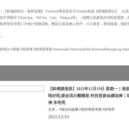
新城財經台 – 財經直播】 Facebook專頁及官方Youtube頻道【新城財經台】
局限於 WhatsApp、WeChat、Line、Telegram等），招攬公眾參與任何投資
助理等任何第三方進行有關活動。懇請公眾及網上用戶，小心留意，辨清真偽，慎防
==
股 #黃師傅 #師傅講港股 #metroradio #metroradiohk #metroradiohongkong #metrof
【師傅講港股】2022年12月19日 星期一｜
唔好吼|資金流出醫藥股 科技股資金續追捧｜
傅 朱明亮
主持： #瑞信何啟聰 #黃師傅黃瑋傑 #朱明亮
2022/12/19