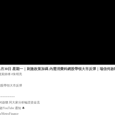
年5月30日 星期一｜刺激政策加碼 內需消費科網股帶領大市反彈｜瑞信何啟
傑黃師傅 #朱明亮
網股帶領大市反彈
=========
何啟聰 同大家分析輪證資金流
uTube 通知 🔔
m/MetroFinance