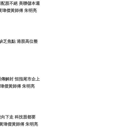
內房配股不絕 美聯儲本週
黃瑋傑黃師傅 朱明亮
場缺乏焦點 港股高位整
廣州傳解封 恒指尾市企上
黃瑋傑黃師傅 朱明亮
港股向下走 科技股都要
黃瑋傑黃師傅 朱明亮