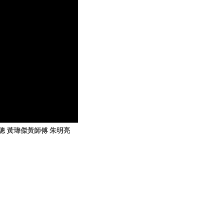
聰 黃瑋傑黃師傅 朱明亮