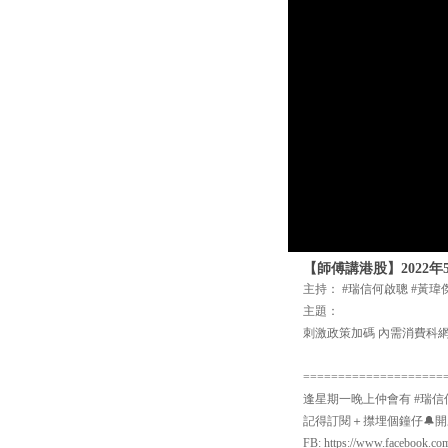
【師傅講港股】2022
主持： #瑞信何啟聰 #黃瑋
主題：
刺激政策加碼 內需消費科
====================
逢星期一晚上仲會有 #瑞信
記得訂閱＋㩒埋個鐘仔🔔開啟Yo
FB: https://www.facebook.co