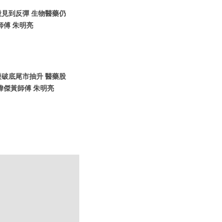
港股見到反彈 生物醫藥仍
師傅 朱明亮
港股破底尾市抽升 醫藥股
瑋傑黃師傅 朱明亮