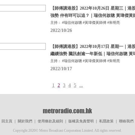
【師傅講港股】2022年10月26日 星期三｜
強勢 仲有咩可以追？｜瑞信何啟聰 黃瑋傑黃
主持： #瑞信何啟聰 #黃瑋傑黃師傅 #朱明亮
2022/10/26
【師傅講港股】2022年10月17日 星期一｜
繼續強勢 騰訊創逾一年新低｜瑞信何啟聰 黃
主持： #瑞信何啟聰 #黃瑋傑黃師傅 #朱明亮
2022/10/17
1
2
3
4
5
...
回主頁
｜
關於我們
｜
使用條款及細則
｜
版權及免責聲明
｜
私隱政策
｜
聯絡我們
Copyright 2020© Metro Broadcast Corporation Limited. All rights reserved.