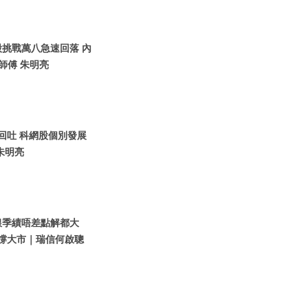
港股挑戰萬八急速回落 內
師傅 朱明亮
股回吐 科網股個別發展
朱明亮
內銀季績唔差點解都大
M撐大市｜瑞信何啟聰