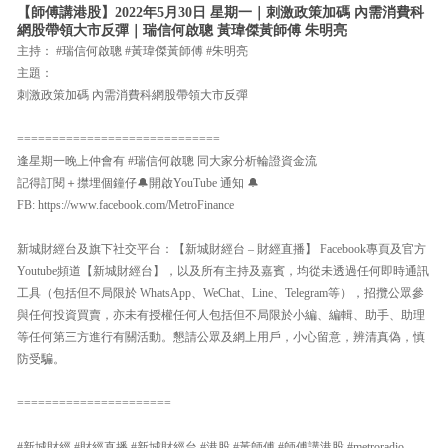
【師傅講港股】2022年5月30日 星期一｜刺激政策加碼 內需消費科
網股帶領大市反彈｜瑞信何啟聰 黃瑋傑黃師傅 朱明亮
主持： #瑞信何啟聰 #黃瑋傑黃師傅 #朱明亮
主題：
刺激政策加碼 內需消費科網股帶領大市反彈
=============================
逢星期一晚上仲會有 #瑞信何啟聰 同大家分析輪證資金流
記得訂閱＋㩒埋個鐘仔🔔開啟YouTube 通知 🔔
FB: https://www.facebook.com/MetroFinance
新城財經台及旗下社交平台：【新城財經台 – 財經直播】 Facebook專頁及官方
Youtube頻道【新城財經台】，以及所有主持及嘉賓，均從未透過任何即時通訊
工具（包括但不局限於 WhatsApp、WeChat、Line、Telegram等），招攬公眾參
與任何投資買賣，亦未有授權任何人包括但不局限於小編、編輯、助手、助理
等任何第三方進行有關活動。懇請公眾及網上用戶，小心留意，辨清真偽，慎
防受騙。
======================
#新城財經 #財經直播 #新城財經台 #港股 #黃師傅 #師傅講港股 #metroradio