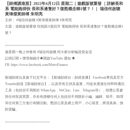
【師傅講港股】2022年4月12日 星期二｜遊戲版號重發 ｜詳解長和
系 電能跑得快 長和系邊隻好？復甦概念睇1號？！｜ 瑞信何啟聰
黃瑋傑黃師傅 朱明亮
主持： #瑞信何啟聰 #黃瑋傑黃師傅 #朱明亮
主題：遊戲版號重發 恒指跟A股回升 電能跑得快 長和系邊隻好？復甦概念睇1
號？
=============================
逢星期一晚上仲會有 #瑞信何啟聰 同大家分析輪證資金流
記得訂閱＋㩒埋個鐘仔🔔開啟YouTube 通知 🔔
FB: https://www.facebook.com/MetroFinance
新城財經台及旗下社交平台：【新城財經台 – 財經直播】 Facebook專頁及官方
Youtube頻道【新城財經台】，以及所有主持及嘉賓，均從未透過任何即時通訊
工具（包括但不局限於 WhatsApp、WeChat、Line、Telegram等），招攬公眾參
與任何投資買賣，亦未有授權任何人包括但不局限於小編、編輯、助手、助理
等任何第三方進行有關活動。懇請公眾及網上用戶，小心留意，辨清真偽，慎
防受騙。
======================