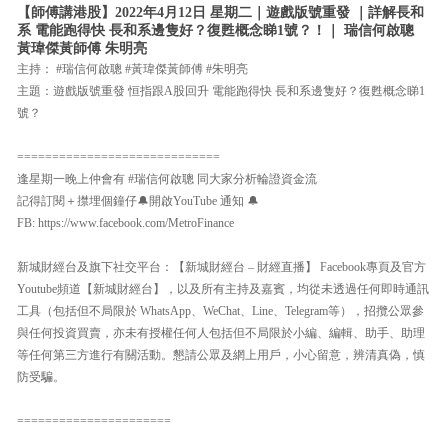
【師傅講港股】2022年4月12日 星期二｜遊戲版號重發 ｜詳解長和
系 電能跑得快 長和系邊隻好？復甦概念睇1號？！｜ 瑞信何啟聰
黃瑋傑黃師傅 朱明亮
主持： #瑞信何啟聰 #黃瑋傑黃師傅 #朱明亮
主題：遊戲版號重發 恒指跟A股回升 電能跑得快 長和系邊隻好？復甦概念睇1
號？
=============================
逢星期一晚上仲會有 #瑞信何啟聰 同大家分析輪證資金流
記得訂閱＋㩒埋個鐘仔🔔開啟YouTube 通知 🔔
FB: https://www.facebook.com/MetroFinance
新城財經台及旗下社交平台：【新城財經台 – 財經直播】 Facebook專頁及官方
Youtube頻道【新城財經台】，以及所有主持及嘉賓，均從未透過任何即時通訊
工具（包括但不局限於 WhatsApp、WeChat、Line、Telegram等），招攬公眾參
與任何投資買賣，亦未有授權任何人包括但不局限於小編、編輯、助手、助理
等任何第三方進行有關活動。懇請公眾及網上用戶，小心留意，辨清真偽，慎
防受騙。
======================