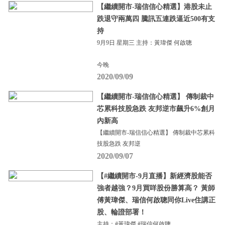
【繼續開市-瑞信信心精選】港股未止
跌退守兩萬四 騰訊五連跌逼近500有支
持
9月9日 星期三 主持：黃瑋傑 何啟聰
今晚
2020/09/09
【繼續開市-瑞信信心精選】 傳制裁中
芯累科技股急跌 友邦逆市飆升6%創月
內新高
【繼續開市-瑞信信心精選】 傳制裁中芯累科
技股急跌 友邦逆
2020/09/07
【#繼續開市-9月直播】新經濟股能否
強者越強？9月買咩股份勝算高？ 黃師
傅黃瑋傑、瑞信何啟聰同你Live住講正
股、輪證部署！
主持：#黃瑋傑 #瑞信何啟聰