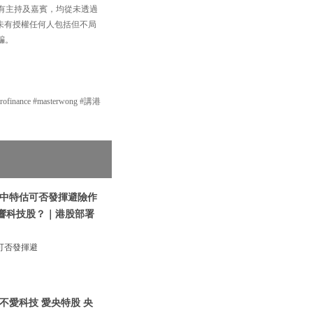
以及所有主持及嘉賓，均從未透過
賣，亦未有授權任何人包括但不局
騙。
inance #masterwong #講港
|中特估可否發揮避險作
影響科技股？｜港股部署
可否發揮避
不愛科技 愛央特股 央