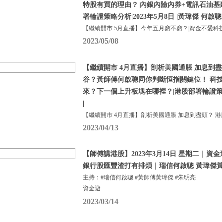
特股有買的理由？|內銀內險內券+電訊石油基
署輪證策略分析|2023年5月8日 |黃瑋傑 何啟聰
【繼續開市 5月直播】今年五月窮不窮？|資金不愛科
2023/05/08
【繼續開市 4月直播】剖析美國通脹 加息到盡
谷？黃師傅何啟聰同你判斷恒指關鍵位！ 科
來？下一個上升板塊在哪裡？|港股部署輪證策略分
|
【繼續開市 4月直播】剖析美國通脹 加息到盡頭？ 港
2023/04/13
【師傅講港股】2023年3月14日 星期二｜
銀行股匯豐渣打有排煩｜瑞信何啟聰 黃瑋傑黃
主持：#瑞信何啟聰 #黃師傅黃瑋傑 #朱明亮
資金避
2023/03/14