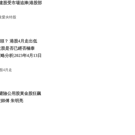
建股受市場追捧|港股部
技愛央特股
頭？ 港股4月走出低
技股是否已經否極泰
析|2023年4月13日
股4月走
資金避險公用股黃金股狂飆
師傅 朱明亮