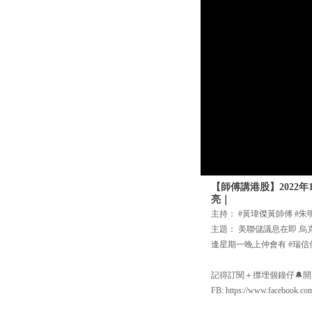
【師傅講港股】2022
亮｜
主持： #黃瑋傑黃師傅 #朱
主題： 美聯儲議息在即 
逢星期一晚上仲會有 #瑞信
記得訂閱＋㩒埋個鐘仔🔔開啟Yo
FB: https://www.facebook.co