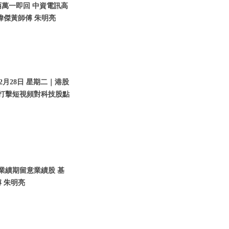
兩萬一即回 中資電訊高
瑋傑黃師傅 朱明亮
2月28日 星期二｜港股
｜打擊短視頻對科技股點
入業績期留意業績股 基
 朱明亮