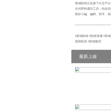
新城財經台及旗下社交平台：【
任何即時通訊工具（包括但不局
限於小編、編輯、助手、助
====================
#新城財經 #財經直播 #新城財經台 #港
股識投資 #新城盤房
最新上線