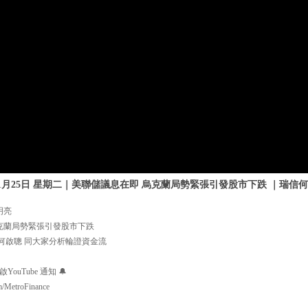
年1月25日 星期二｜美聯儲議息在即 烏克蘭局勢緊張引發股市下跌 ｜瑞信
明亮
烏克蘭局勢緊張引發股市下跌
何啟聰 同大家分析輪證資金流
uTube 通知 🔔
m/MetroFinance