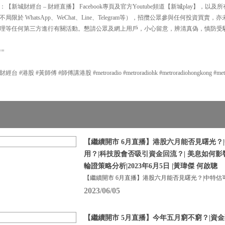
新城財經台 – 財經直播】 Facebook專頁及官方Youtube頻道【新城play】，
限於 WhatsApp、WeChat、Line、Telegram等），招攬公眾參與任何投資買
理等任何第三方進行有關活動。懇請公眾及網上用戶，小心留意，辨清真偽，慎防受
==
股 #黃師傅 #師傅講港股 #metroradio #metroradiohk #metroradiohongkong #metrof
【繼續開市 6月直播】港股六月能否見曙光？
用？|科技股會否吸引資金回流？| 美息如何
輪證策略分析|2023年6月5日 |黃瑋傑 何啟聰
【繼續開市 6月直播】港股六月能否見曙光？|中特估
2023/06/05
【繼續開市 5月直播】今年五月窮不窮？|資金