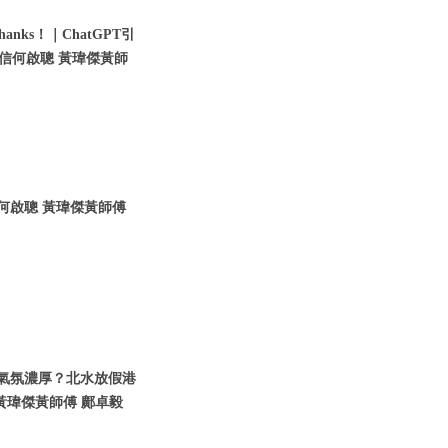
nks！｜ChatGPT引
瑞信何啟聰 黃瑋傑黃師
信何啟聰 黃瑋傑黃師傅
假期氣氛濃厚？北水放假港
黃瑋傑黃師傅 鄺卓毅