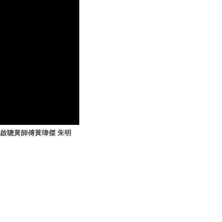
何啟聰黃師傅黃瑋傑 朱明