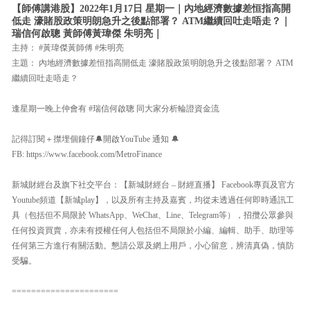
【師傅講港股】2022年1月17日 星期一｜內地經濟數據差恒指高開
低走 濠賭股政策明朗急升之後點部署？ ATM繼續回吐走唔走？｜
瑞信何啟聰 黃師傅黃瑋傑 朱明亮｜
主持： #黃瑋傑黃師傅 #朱明亮
主題： 內地經濟數據差恒指高開低走 濠賭股政策明朗急升之後點部署？ ATM
繼續回吐走唔走？
逢星期一晚上仲會有 #瑞信何啟聰 同大家分析輪證資金流
記得訂閱＋㩒埋個鐘仔🔔開啟YouTube 通知 🔔
FB: https://www.facebook.com/MetroFinance
新城財經台及旗下社交平台：【新城財經台 – 財經直播】 Facebook專頁及官方
Youtube頻道【新城play】，以及所有主持及嘉賓，均從未透過任何即時通訊工
具（包括但不局限於 WhatsApp、WeChat、Line、Telegram等），招攬公眾參與
任何投資買賣，亦未有授權任何人包括但不局限於小編、編輯、助手、助理等
任何第三方進行有關活動。懇請公眾及網上用戶，小心留意，辨清真偽，慎防
受騙。
======================