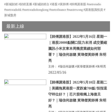
#新城財經 #財經直播 #新城財經台 #港股 #黃師傅 #師傅講港股 #metroradio
#metroradiohk #metroradiohongkong #metrofinance #masterwong #講港股識投資 #
新城盤房
最新上線
【師傅講港股】2022年5月16日 星期一
｜港股20000點關口阻力未消 成交萎縮
騰訊小米京東本周幾度業績如何部
署？｜瑞信何啟聰 黃瑋傑黃師傅 朱明
亮
主持： #瑞信何啟聰 #黃瑋傑黃師傅 #朱明亮
2022/05/16
【師傅講港股】2022年5月10日 星期二
｜美國拖累港股一度跌逾700點 恒指退
守咩位好？｜芯片股唯獨上海復旦
好？｜瑞信何啟聰 黃瑋傑黃師傅 朱明
亮