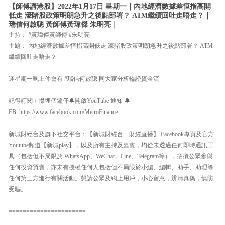
【師傅講港股】2022年1月17日 星期一｜內地經濟數據差恒指高開
低走 濠賭股政策明朗急升之後點部署？ ATM繼續回吐走唔走？｜
瑞信何啟聰 黃師傅黃瑋傑 朱明亮｜
主持： #黃瑋傑黃師傅 #朱明亮
主題： 內地經濟數據差恒指高開低走 濠賭股政策明朗急升之後點部署？ ATM
繼續回吐走唔走？
逢星期一晚上仲會有 #瑞信何啟聰 同大家分析輪證資金流
記得訂閱＋㩒埋個鐘仔🔔開啟YouTube 通知 🔔
FB: https://www.facebook.com/MetroFinance
新城財經台及旗下社交平台：【新城財經台 – 財經直播】 Facebook專頁及官方
Youtube頻道【新城play】，以及所有主持及嘉賓，均從未透過任何即時通訊工
具（包括但不局限於 WhatsApp、WeChat、Line、Telegram等），招攬公眾參與
任何投資買賣，亦未有授權任何人包括但不局限於小編、編輯、助手、助理等
任何第三方進行有關活動。懇請公眾及網上用戶，小心留意，辨清真偽，慎防
受騙。
======================