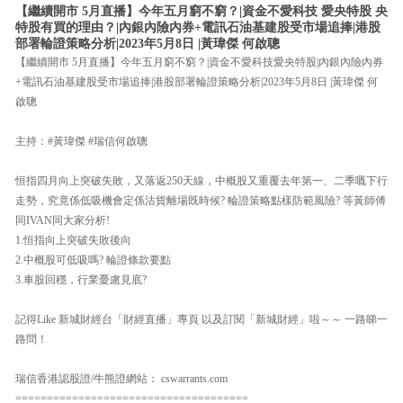
【繼續開市 5月直播】今年五月窮不窮？|資金不愛科技 愛央特股 央
特股有買的理由？|內銀內險內券+電訊石油基建股受市場追捧|港股
部署輪證策略分析|2023年5月8日 |黃瑋傑 何啟聰
【繼續開市 5月直播】今年五月窮不窮？|資金不愛科技愛央特股|內銀內險內券
+電訊石油基建股受市場追捧|港股部署輪證策略分析|2023年5月8日 |黃瑋傑 何
啟聰
主持：#黃瑋傑 #瑞信何啟聰
恒指四月向上突破失敗，又落返250天線，中概股又重覆去年第一、二季嘅下行
走勢，究竟係低吸機會定係沽貨離場既時候? 輪證策略點樣防範風險? 等黃師傅
同IVAN同大家分析!
1.恒指向上突破失敗後向
2.中概股可低吸嗎? 輪證條款要點
3.車股回穩，行業憂慮見底?
記得Like 新城財經台「財經直播」專頁 以及訂閱「新城財經」啦～～ 一路睇一
路問！
瑞信香港認股證/牛熊證網站： cswarrants.com
=====================================