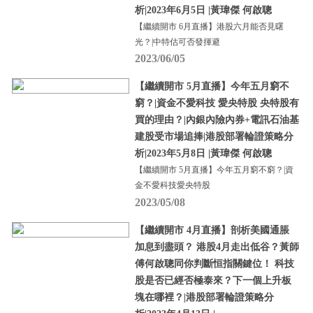
析|2023年6月5日 |黃瑋傑 何啟聰
【繼續開市 6月直播】港股六月能否見曙
光？|中特估可否發揮避
2023/06/05
【繼續開市 5月直播】今年五月窮不
窮？|資金不愛科技 愛央特股 央特股有
買的理由？|內銀內險內券+電訊石油基
建股受市場追捧|港股部署輪證策略分
析|2023年5月8日 |黃瑋傑 何啟聰
【繼續開市 5月直播】今年五月窮不窮？|資
金不愛科技愛央特股
2023/05/08
【繼續開市 4月直播】剖析美國通脹
加息到盡頭？ 港股4月走出低谷？黃師
傅何啟聰同你判斷恒指關鍵位！ 科技
股是否已經否極泰來？下一個上升板
塊在哪裡？|港股部署輪證策略分