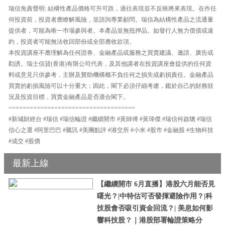
瑞信免責聲明: 結構性產品價格可升可跌，過往表現並不反映將來表現。在作任
何投資前，投資者應瞭解風險，並諮詢專業顧問。瑞信為結構性產品之流通量
提供者，可能為唯一巿場參與者。本產品並無抵押品。如發行人無力償債或違
約，投資者可能無法收回部份或全部應收款項。
本投資講座不應理解為任何證券、金融產品或服務之買賣建議、邀請、廣告或
勸誘。瑞士信貸(香港)有限公司代表，及其他講者在投資講座會提供的任何資
料或意見只供參考，主辦及贊助機構概不負任何之損失或虧損責任。金融產品
買賣的虧損風險可以十分重大；因此，閣下必須仔細考慮，鑑於自己的財務狀
況及投資目標，買賣金融產品是否適合閣下。
====================================
#新城財經台 #瑞信 #瑞信輪證 #繼續開市 #黃師傅 #黃瑋傑 #瑞信何啟聰 #瑞信
信心之選 #阿里巴巴 #騰訊 #美團點評 #港交所 #小米 #股市 #金融股 #生物科技
#成交 #股價
最新上線
【繼續開市 6月直播】港股六月能否見
曙光？|中特估可否發揮避險作用？|科
技股會否吸引資金回流？| 美息如何影
響科技股？｜港股部署輪證策略分