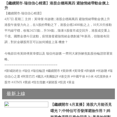
【繼續開市-瑞信信心精選】港股企穩兩萬四 避險情緒帶動金價上
升
【繼續開市-瑞信信心精選】
4月7日 星期二 主持：黃瑋傑 何啟聰 | 港股企穩兩萬四 避險情緒帶動金價上升
港股午後發力向上，在A股的帶動之下，港股企穩24000點之上，10天20天移動
平均線守穩，收報24253點，升504點，隨著A股復市成交回升，港股成交重上
千億。國際金價今日波動，疫情激發避險情緒金價創逾7年新高，但隨後有回
調，對於金礦股而言可以如何捕捉上落 機會？
今晚節目有黃師傅黃瑋傑以及 瑞信何啟聰 一齊同大家拆解焦點股份輪證部署策
略。
=============================
#新城財經台 #瑞信 #瑞信輪證 #繼續開市 #黃師傅 #黃瑋傑 #薛健鋒 #何啟聰 #瑞
信信心之選 #阿里巴巴 #騰訊 #美團點評 #港交所 #中國平保 #小米 #武漢肺炎 #
股市 #ATMX #業績 #恆生指數 #濠賭股 #投資 #黃金
最新上線
【繼續開市 6月直播】港股六月能否見
曙光？|中特估可否發揮避險作用？|科