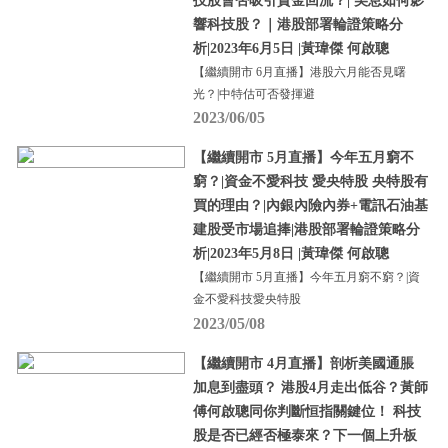
技股會否吸引資金回流？| 美息如何影
響科技股？｜港股部署輪證策略分
析|2023年6月5日 |黃瑋傑 何啟聰
【繼續開市 6月直播】港股六月能否見曙
光？|中特估可否發揮避
2023/06/05
【繼續開市 5月直播】今年五月窮不
窮？|資金不愛科技 愛央特股 央特股有
買的理由？|內銀內險內券+電訊石油基
建股受市場追捧|港股部署輪證策略分
析|2023年5月8日 |黃瑋傑 何啟聰
【繼續開市 5月直播】今年五月窮不窮？|資
金不愛科技愛央特股
2023/05/08
【繼續開市 4月直播】剖析美國通脹
加息到盡頭？ 港股4月走出低谷？黃師
傅何啟聰同你判斷恒指關鍵位！ 科技
股是否已經否極泰來？下一個上升板