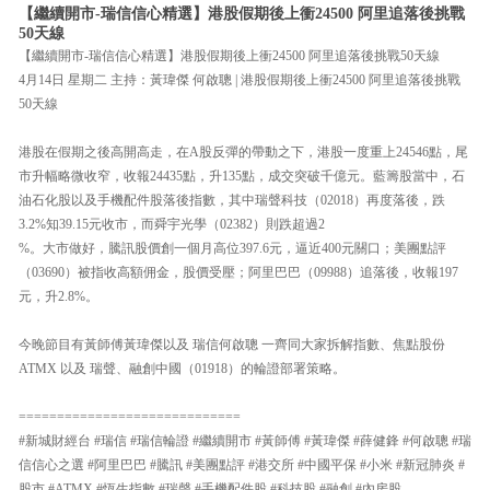
【繼續開市-瑞信信心精選】港股假期後上衝24500 阿里追落後挑戰
50天線
【繼續開市-瑞信信心精選】港股假期後上衝24500 阿里追落後挑戰50天線
4月14日 星期二 主持：黃瑋傑 何啟聰 | 港股假期後上衝24500 阿里追落後挑戰
50天線
港股在假期之後高開高走，在A股反彈的帶動之下，港股一度重上24546點，尾
市升幅略微收窄，收報24435點，升135點，成交突破千億元。藍籌股當中，石
油石化股以及手機配件股落後指數，其中瑞聲科技（02018）再度落後，跌
3.2%知39.15元收市，而舜宇光學（02382）則跌超過2
%。大市做好，騰訊股價創一個月高位397.6元，逼近400元關口；美團點評
（03690）被指收高額佣金，股價受壓；阿里巴巴（09988）追落後，收報197
元，升2.8%。
今晚節目有黃師傅黃瑋傑以及 瑞信何啟聰 一齊同大家拆解指數、焦點股份
ATMX 以及 瑞聲、融創中國（01918）的輪證部署策略。
=============================
#新城財經台 #瑞信 #瑞信輪證 #繼續開市 #黃師傅 #黃瑋傑 #薛健鋒 #何啟聰 #瑞
信信心之選 #阿里巴巴 #騰訊 #美團點評 #港交所 #中國平保 #小米 #新冠肺炎 #
股市 #ATMX #恆生指數 #瑞聲 #手機配件股 #科技股 #融創 #內房股