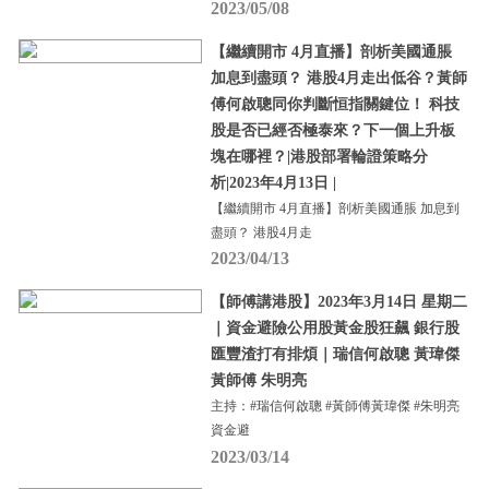
2023/05/08
【繼續開市 4月直播】剖析美國通脹
加息到盡頭？ 港股4月走出低谷？黃師
傅何啟聰同你判斷恒指關鍵位！ 科技
股是否已經否極泰來？下一個上升板
塊在哪裡？|港股部署輪證策略分
析|2023年4月13日 |
【繼續開市 4月直播】剖析美國通脹 加息到
盡頭？ 港股4月走
2023/04/13
【師傅講港股】2023年3月14日 星期二
｜資金避險公用股黃金股狂飆 銀行股
匯豐渣打有排煩｜瑞信何啟聰 黃瑋傑
黃師傅 朱明亮
主持：#瑞信何啟聰 #黃師傅黃瑋傑 #朱明亮
資金避
2023/03/14