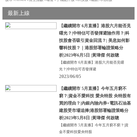
最新上線
【繼續開市 6月直播】港股六月能否見
曙光？|中特估可否發揮避險作用？|科
技股會否吸引資金回流？| 美息如何影
響科技股？｜港股部署輪證策略分
析|2023年6月5日 |黃瑋傑 何啟聰
【繼續開市 6月直播】港股六月能否見曙
光？|中特估可否發揮避
2023/06/05
【繼續開市 5月直播】今年五月窮不
窮？|資金不愛科技 愛央特股 央特股有
買的理由？|內銀內險內券+電訊石油基
建股受市場追捧|港股部署輪證策略分
析|2023年5月8日 |黃瑋傑 何啟聰
【繼續開市 5月直播】今年五月窮不窮？|資
金不愛科技愛央特股