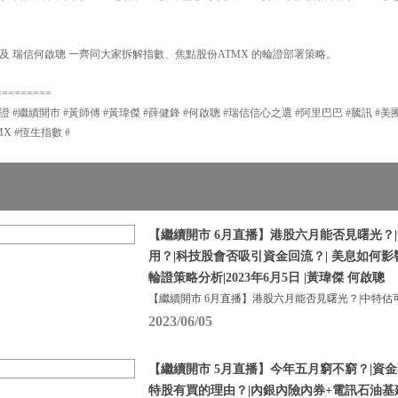
及 瑞信何啟聰 一齊同大家拆解指數、焦點股份ATMX 的輪證部署策略。
=========
證 #繼續開市 #黃師傅 #黃瑋傑 #薛健鋒 #何啟聰 #瑞信信心之選 #阿里巴巴 #騰訊 #美
MX #恆生指數 #
【繼續開市 6月直播】港股六月能否見曙光？
用？|科技股會否吸引資金回流？| 美息如何
輪證策略分析|2023年6月5日 |黃瑋傑 何啟聰
【繼續開市 6月直播】港股六月能否見曙光？|中特估
2023/06/05
【繼續開市 5月直播】今年五月窮不窮？|資金
特股有買的理由？|內銀內險內券+電訊石油基