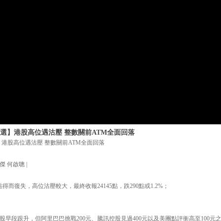
選】港股高位遇沽壓 整數關前ATM全面回落
】港股高位遇沽壓 整數關前ATM全面回落
傑 何啟聰 |
點得而復失，高位沽壓較大，最終收報24145點，跌290點或1.2%；
股早段跟升，但阿里巴巴挑戰200元、騰訊控股見過400元以及美團點評衝高至100元