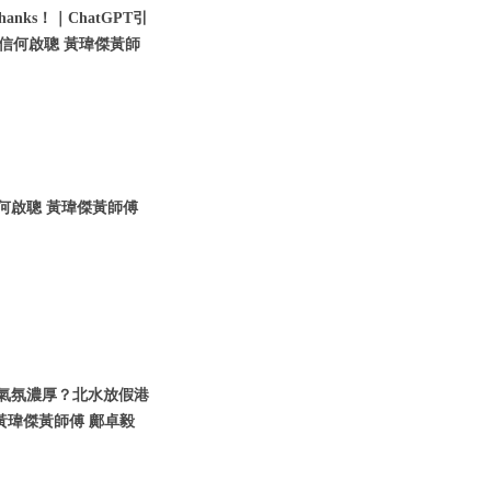
nks！｜ChatGPT引
瑞信何啟聰 黃瑋傑黃師
信何啟聰 黃瑋傑黃師傅
假期氣氛濃厚？北水放假港
黃瑋傑黃師傅 鄺卓毅