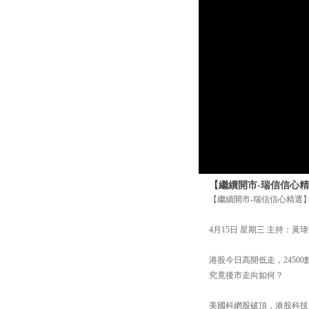
【繼續開市-瑞信信心精
【繼續開市-瑞信信心精選
4月15日 星期三 主持：黃瑋
港股今日高開低走，24500
究竟後市走向如何？
美國科網股破頂，港股科技