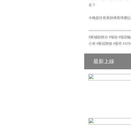
在？
今晚節目有黃師傅黃瑋傑以
====================
#新城財經台 #瑞信 #瑞信輪
小米 #新冠肺炎 #股市 #AT
最新上線