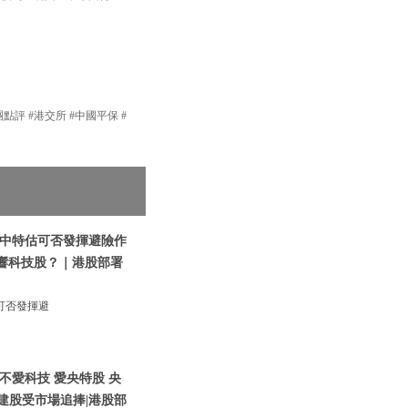
團點評 #港交所 #中國平保 #
|中特估可否發揮避險作
影響科技股？｜港股部署
可否發揮避
不愛科技 愛央特股 央
建股受市場追捧|港股部