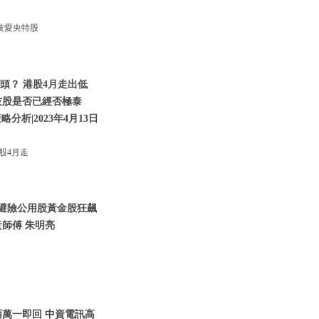
技愛央特股
頭？ 港股4月走出低
技股是否已經否極泰
析|2023年4月13日
股4月走
資金避險公用股黃金股狂飆
師傅 朱明亮
兩萬一即回 中資電訊高