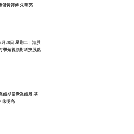
瑋傑黃師傅 朱明亮
2月28日 星期二｜港股
｜打擊短視頻對科技股點
入業績期留意業績股 基
 朱明亮