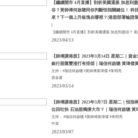
【繼續開市 4月直播】剖析美國通脹 加息到盡
谷？黃師傅何啟聰同你判斷恒指關鍵位！ 科
來？下一個上升板塊在哪裡？|港股部署輪證策略分
|
【繼續開市 4月直播】剖析美國通脹 加息到盡頭？ 港
2023/04/13
【師傅講港股】2023年3月14日 星期二｜
銀行股匯豐渣打有排煩｜瑞信何啟聰 黃瑋傑黃
主持：#瑞信何啟聰 #黃師傅黃瑋傑 #朱明亮
資金避
2023/03/14
【師傅講港股】2023年3月7日 星期二｜恒指
位回吐快 石油股獨撐大市？｜瑞信何啟聰 黃
主持： #瑞信何啟聰 #黃師傅黃瑋傑 #朱明亮
中資
2023/03/07