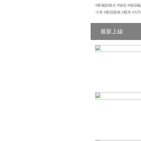
#新城財經台 #瑞信 #瑞信輪
小米 #新冠肺炎 #股市 #AT
最新上線