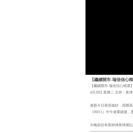
【繼續開市-瑞信信心精
【繼續開市-瑞信信心精選
4月28日 星期二 主持：黃瑋
港股今日表現做好，高開高走
（00011）中午派業績後
今晚節目有黃師傅黃瑋傑以及
====================