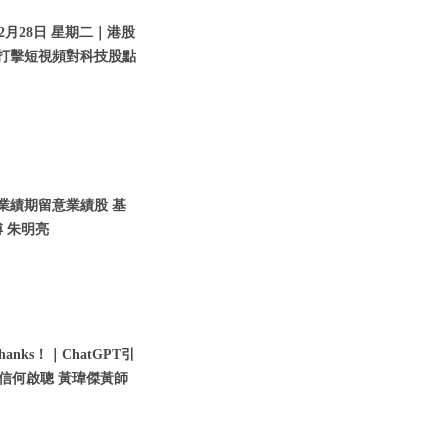
2月28日 星期二｜港股
｜打擊短視頻對科技股點
入業績期留意業績股 基
 朱明亮
nks！｜ChatGPT引
瑞信何啟聰 黃瑋傑黃師