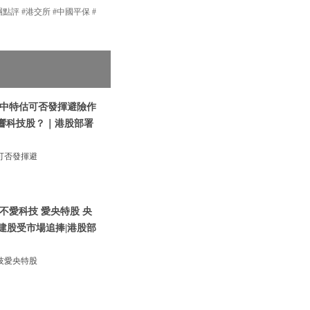
團點評 #港交所 #中國平保 #
|中特估可否發揮避險作
影響科技股？｜港股部署
可否發揮避
不愛科技 愛央特股 央
建股受市場追捧|港股部
技愛央特股