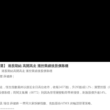
選】 港股期結 高開高走 滙控業績後股價靠穩
】 港股期結高開高走 滙控業績後股價靠穩
傑 薛健鋒 |
，恆生指數最終以接近全日高位收市，收報24575點，升295點或1.2%；滙豐控股（0
，股價靠穩；而閱文集團（00772）則因為管理層變動而帶來憧憬，刺激股價升逾14%。
 瑞信 薛健鋒 一齊同大家拆解指數、焦點股份ATMX 的輪證部署策略。
=========