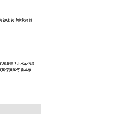
信何啟聰 黃瑋傑黃師傅
假期氣氛濃厚？北水放假港
黃瑋傑黃師傅 鄺卓毅