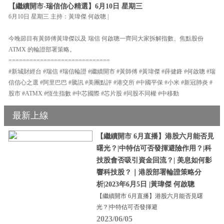
【繼續開市-瑞信信心精選】6月10日 星期三
6月10日 星期三 主持：黃瑋傑 何啟聰 |
今晚節目有黃師傅黃瑋傑以及 瑞信 何啟聰一齊同大家拆解指數、焦點股份
ATMX 的輪證部署策略。
=============================
#新城財經台 #瑞信 #瑞信輪證 #繼續開市 #黃師傅 #黃瑋傑 #薛健鋒 #何啟聰 #瑞
信信心之選 #阿里巴巴 #騰訊 #美團點評 #港交所 #中國平保 #小米 #新冠肺炎 #
股市 #ATMX #恆生指數 #中芯國際 #芯片股 #同股不同權 #中移動
最新上線
【繼續開市 6月直播】港股六月能否見
曙光？|中特估可否發揮避險作用？|科
技股會否吸引資金回流？| 美息如何影
響科技股？｜港股部署輪證策略分
析|2023年6月5日 |黃瑋傑 何啟聰
【繼續開市 6月直播】港股六月能否見曙
光？|中特估可否發揮避
2023/06/05