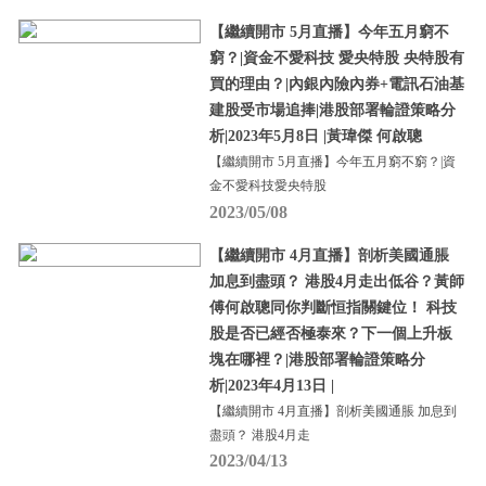
【繼續開市 5月直播】今年五月窮不
窮？|資金不愛科技 愛央特股 央特股有
買的理由？|內銀內險內券+電訊石油基
建股受市場追捧|港股部署輪證策略分
析|2023年5月8日 |黃瑋傑 何啟聰
【繼續開市 5月直播】今年五月窮不窮？|資
金不愛科技愛央特股
2023/05/08
【繼續開市 4月直播】剖析美國通脹
加息到盡頭？ 港股4月走出低谷？黃師
傅何啟聰同你判斷恒指關鍵位！ 科技
股是否已經否極泰來？下一個上升板
塊在哪裡？|港股部署輪證策略分
析|2023年4月13日 |
【繼續開市 4月直播】剖析美國通脹 加息到
盡頭？ 港股4月走
2023/04/13