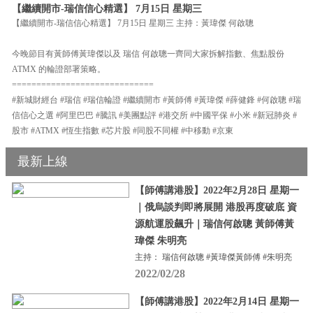
【繼續開市-瑞信信心精選】 7月15日 星期三
【繼續開市-瑞信信心精選】 7月15日 星期三 主持：黃瑋傑 何啟聰
今晚節目有黃師傅黃瑋傑以及 瑞信 何啟聰一齊同大家拆解指數、焦點股份
ATMX 的輪證部署策略。
=============================
#新城財經台 #瑞信 #瑞信輪證 #繼續開市 #黃師傅 #黃瑋傑 #薛健鋒 #何啟聰 #瑞
信信心之選 #阿里巴巴 #騰訊 #美團點評 #港交所 #中國平保 #小米 #新冠肺炎 #
股市 #ATMX #恆生指數 #芯片股 #同股不同權 #中移動 #京東
最新上線
【師傅講港股】2022年2月28日 星期一
｜俄烏談判即將展開 港股再度破底 資
源航運股飆升｜瑞信何啟聰 黃師傅黃
瑋傑 朱明亮
主持： 瑞信何啟聰 #黃瑋傑黃師傅 #朱明亮
2022/02/28
【師傅講港股】2022年2月14日 星期一