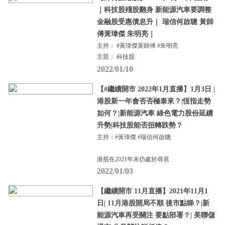
｜科技股殘股翻身 新能源汽車要調整
金融股受惠債息升｜ 瑞信何啟聰 黃師
傅黃瑋傑 朱明亮｜
主持： #黃瑋傑黃師傅 #朱明亮
主題： 科技股
2022/01/10
【#繼續開市 2022年1月直播】1月3日 |
港股新一年會否否極泰來？|恆指走勢
如何？|新能源汽車 綠色電力股份延續
升勢|科技股能否扭轉跌勢？
主持：#黃瑋傑 #瑞信何啟聰
港股在2021年末仍處於尋底
2022/01/03
【繼續開市 11月直播】2021年11月1
日| 11月港股開局不順 後市點睇？|新
能源汽車再受關注 要點部署？| 美聯儲