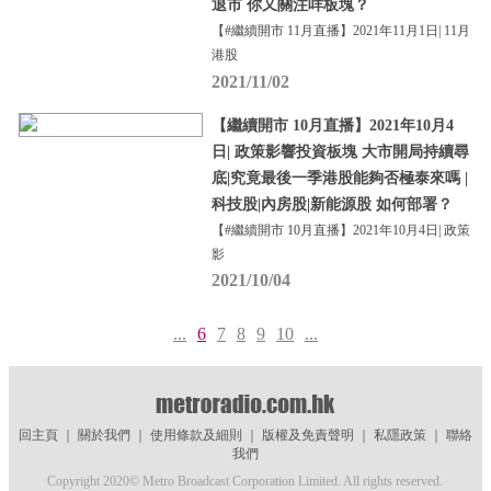
退市 你又關注咩板塊？
【#繼續開市 11月直播】2021年11月1日| 11月
港股
2021/11/02
【繼續開市 10月直播】2021年10月4
日| 政策影響投資板塊 大市開局持續尋
底|究竟最後一季港股能夠否極泰來嗎 |
科技股|內房股|新能源股 如何部署？
【#繼續開市 10月直播】2021年10月4日| 政策
影
2021/10/04
...
6
7
8
9
10
...
回主頁
｜
關於我們
｜
使用條款及細則
｜
版權及免責聲明
｜
私隱政策
｜
聯絡
我們
Copyright 2020© Metro Broadcast Corporation Limited. All rights reserved.