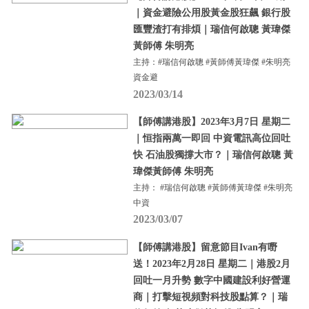
｜資金避險公用股黃金股狂飆 銀行股
匯豐渣打有排煩｜瑞信何啟聰 黃瑋傑
黃師傅 朱明亮
主持：#瑞信何啟聰 #黃師傅黃瑋傑 #朱明亮
資金避
2023/03/14
【師傅講港股】2023年3月7日 星期二
｜恒指兩萬一即回 中資電訊高位回吐
快 石油股獨撐大市？｜瑞信何啟聰 黃
瑋傑黃師傅 朱明亮
主持： #瑞信何啟聰 #黃師傅黃瑋傑 #朱明亮
中資
2023/03/07
【師傅講港股】留意節目Ivan有嘢
送！2023年2月28日 星期二｜港股2月
回吐一月升勢 數字中國建設利好營運
商｜打擊短視頻對科技股點算？｜瑞