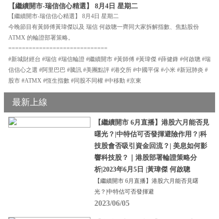
【繼續開市-瑞信信心精選】 8月4日 星期二
【繼續開市-瑞信信心精選】 8月4日 星期二
今晚節目有黃師傅黃瑋傑以及 瑞信 何啟聰一齊同大家拆解指數、焦點股份
ATMX 的輪證部署策略。
=============================
#新城財經台 #瑞信 #瑞信輪證 #繼續開市 #黃師傅 #黃瑋傑 #薛健鋒 #何啟聰 #瑞
信信心之選 #阿里巴巴 #騰訊 #美團點評 #港交所 #中國平保 #小米 #新冠肺炎 #
股市 #ATMX #恆生指數 #同股不同權 #中移動 #京東
最新上線
【繼續開市 6月直播】港股六月能否見
曙光？|中特估可否發揮避險作用？|科
技股會否吸引資金回流？| 美息如何影
響科技股？｜港股部署輪證策略分
析|2023年6月5日 |黃瑋傑 何啟聰
【繼續開市 6月直播】港股六月能否見曙
光？|中特估可否發揮避
2023/06/05