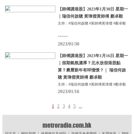
【師傅講港股】2023年1月30日 星期一
｜瑞信何啟聰 黃瑋傑黃師傅 鄺卓毅
主持：#瑞信何啟聰 #黃師傅黃瑋傑 #鄺卓毅
=====
2023/01/30
【師傅講港股】2023年1月16日 星期一
｜假期氣氛濃厚？北水放假港股點
算？農曆新年有咩憧憬？｜ 瑞信何啟
聰 黃瑋傑黃師傅 鄺卓毅
主持：#瑞信何啟聰 #黃師傅黃瑋傑 #鄺卓毅
2023/01/16
1
2
3
4
5
...
回主頁
｜
關於我們
｜
使用條款及細則
｜
版權及免責聲明
｜
私隱政策
｜
聯絡