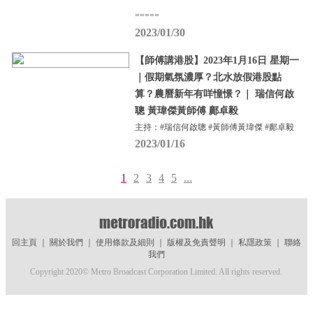
=====
2023/01/30
【師傅講港股】2023年1月16日 星期一
｜假期氣氛濃厚？北水放假港股點
算？農曆新年有咩憧憬？｜ 瑞信何啟
聰 黃瑋傑黃師傅 鄺卓毅
主持：#瑞信何啟聰 #黃師傅黃瑋傑 #鄺卓毅
2023/01/16
1
2
3
4
5
...
回主頁
｜
關於我們
｜
使用條款及細則
｜
版權及免責聲明
｜
私隱政策
｜
聯絡
我們
Copyright 2020© Metro Broadcast Corporation Limited. All rights reserved.