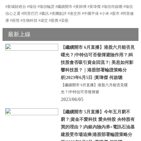
#新城財經台 #瑞信 #瑞信輪證 #繼續開市 #黃師傅 #黃瑋傑 #瑞信何啟聰 #瑞信
信心之選 #阿里巴巴 #騰訊 #美團點評 #港交所 #中國平保 #小米 #股市 #阿里健
康 #疫情 #生物科技 #成交 #股價 #染藍
最新上線
【繼續開市 6月直播】港股六月能否見
曙光？|中特估可否發揮避險作用？|科
技股會否吸引資金回流？| 美息如何影
響科技股？｜港股部署輪證策略分
析|2023年6月5日 |黃瑋傑 何啟聰
【繼續開市 6月直播】港股六月能否見曙
光？|中特估可否發揮避
2023/06/05
【繼續開市 5月直播】今年五月窮不
窮？|資金不愛科技 愛央特股 央特股有
買的理由？|內銀內險內券+電訊石油基
建股受市場追捧|港股部署輪證策略分