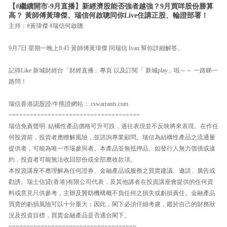
【#繼續開市-9月直播】新經濟股能否強者越強？9月買咩股份勝算
高？ 黃師傅黃瑋傑、瑞信何啟聰同你Live住講正股、輪證部署！
主持：#黃瑋傑 #瑞信何啟聰
9月7日 星期一晚上8:45 黃師傅黃瑋傑 同瑞信 Ivan 幫你詳細解答。
記得Like 新城財經台「財經直播」專頁 以及訂閱「 新城play」啦～～ 一路睇一
路問！
瑞信香港認股證/牛熊證網站： cswarrants.com
=====================================
瑞信免責聲明: 結構性產品價格可升可跌，過往表現並不反映將來表現。在作任
何投資前，投資者應瞭解風險，並諮詢專業顧問。瑞信為結構性產品之流通量
提供者，可能為唯一巿場參與者。本產品並無抵押品。如發行人無力償債或違
約，投資者可能無法收回部份或全部應收款項。
本投資講座不應理解為任何證券、金融產品或服務之買賣建議、邀請、廣告或
勸誘。瑞士信貸(香港)有限公司代表，及其他講者在投資講座會提供的任何資
料或意見只供參考，主辦及贊助機構概不負任何之損失或虧損責任。金融產品
買賣的虧損風險可以十分重大；因此，閣下必須仔細考慮，鑑於自己的財務狀
況及投資目標，買賣金融產品是否適合閣下。
====================================