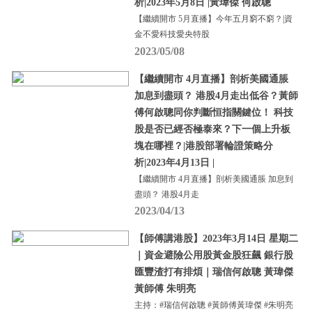
析|2023年5月8日 |黃瑋傑 何啟聰
【繼續開市 5月直播】今年五月窮不窮？|資
金不愛科技愛央特股
2023/05/08
【繼續開市 4月直播】剖析美國通脹
加息到盡頭？ 港股4月走出低谷？黃師
傅何啟聰同你判斷恒指關鍵位！ 科技
股是否已經否極泰來？下一個上升板
塊在哪裡？|港股部署輪證策略分
析|2023年4月13日 |
【繼續開市 4月直播】剖析美國通脹 加息到
盡頭？ 港股4月走
2023/04/13
【師傅講港股】2023年3月14日 星期二
｜資金避險公用股黃金股狂飆 銀行股
匯豐渣打有排煩｜瑞信何啟聰 黃瑋傑
黃師傅 朱明亮
主持：#瑞信何啟聰 #黃師傅黃瑋傑 #朱明亮