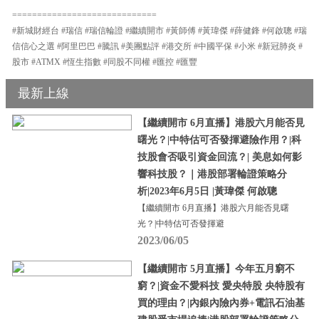
=============================
#新城財經台 #瑞信 #瑞信輪證 #繼續開市 #黃師傅 #黃瑋傑 #薛健鋒 #何啟聰 #瑞
信信心之選 #阿里巴巴 #騰訊 #美團點評 #港交所 #中國平保 #小米 #新冠肺炎 #
股市 #ATMX #恆生指數 #同股不同權 #匯控 #匯豐
最新上線
【繼續開市 6月直播】港股六月能否見
曙光？|中特估可否發揮避險作用？|科
技股會否吸引資金回流？| 美息如何影
響科技股？｜港股部署輪證策略分
析|2023年6月5日 |黃瑋傑 何啟聰
【繼續開市 6月直播】港股六月能否見曙
光？|中特估可否發揮避
2023/06/05
【繼續開市 5月直播】今年五月窮不
窮？|資金不愛科技 愛央特股 央特股有
買的理由？|內銀內險內券+電訊石油基