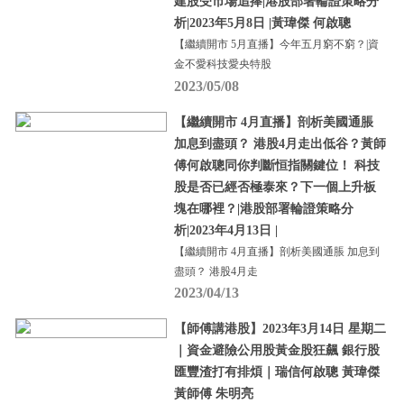
建股受市場追捧|港股部署輪證策略分
析|2023年5月8日 |黃瑋傑 何啟聰
【繼續開市 5月直播】今年五月窮不窮？|資
金不愛科技愛央特股
2023/05/08
【繼續開市 4月直播】剖析美國通脹
加息到盡頭？ 港股4月走出低谷？黃師
傅何啟聰同你判斷恒指關鍵位！ 科技
股是否已經否極泰來？下一個上升板
塊在哪裡？|港股部署輪證策略分
析|2023年4月13日 |
【繼續開市 4月直播】剖析美國通脹 加息到
盡頭？ 港股4月走
2023/04/13
【師傅講港股】2023年3月14日 星期二
｜資金避險公用股黃金股狂飆 銀行股
匯豐渣打有排煩｜瑞信何啟聰 黃瑋傑
黃師傅 朱明亮