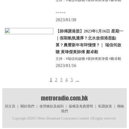
主持：#瑞信何啟聰 #黃師傅黃瑋傑 #鄺卓毅
=====
2023/01/30
【師傅講港股】2023年1月16日 星期一
｜假期氣氛濃厚？北水放假港股點
算？農曆新年有咩憧憬？｜ 瑞信何啟
聰 黃瑋傑黃師傅 鄺卓毅
主持：#瑞信何啟聰 #黃師傅黃瑋傑 #鄺卓毅
2023/01/16
1
2
3
4
5
...
回主頁
｜
關於我們
｜
使用條款及細則
｜
版權及免責聲明
｜
私隱政策
｜
聯絡
我們
Copyright 2020© Metro Broadcast Corporation Limited. All rights reserved.