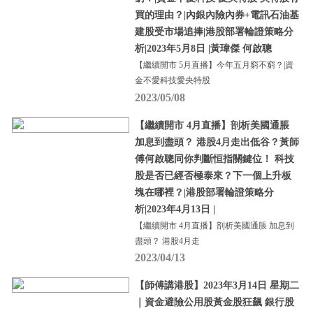
買的理由？|內銀內險內券+電訊石油基
建股受市場追捧|港股部署輪證策略分
析|2023年5月8日 |黃瑋傑 何啟聰
【繼續開市 5月直播】今年五月窮不窮？|資
金不愛科技愛央特股
2023/05/08
【繼續開市 4月直播】剖析美國通脹
加息到盡頭？ 港股4月走出低谷？黃師
傅何啟聰同你判斷恒指關鍵位！ 科技
股是否已經否極泰來？下一個上升板
塊在哪裡？|港股部署輪證策略分
析|2023年4月13日 |
【繼續開市 4月直播】剖析美國通脹 加息到
盡頭？ 港股4月走
2023/04/13
【師傅講港股】2023年3月14日 星期二
｜資金避險公用股黃金股狂飆 銀行股