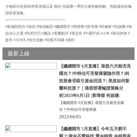
今晚節目有黃師傅黃瑋傑以及 瑞信 何啟聰一齊同大家拆解指數、焦點股份的輪
證部署策略。
============================
#新城財經台 #瑞信 #瑞信輪證 #繼續開市 #黃師傅 #黃瑋傑 #薛健鋒 #何啟聰 #瑞
信信心之選 #阿里巴巴 #騰訊 #美團點評 #港交所 #中國平保 #小米 #新冠肺炎 #
股市 #ATMX #恆生指數 #同股不同權 #滙控
最新上線
【繼續開市 6月直播】港股六月能否見
曙光？|中特估可否發揮避險作用？|科
技股會否吸引資金回流？| 美息如何影
響科技股？｜港股部署輪證策略分
析|2023年6月5日 |黃瑋傑 何啟聰
【繼續開市 6月直播】港股六月能否見曙
光？|中特估可否發揮避
2023/06/05
【繼續開市 5月直播】今年五月窮不
窮？|資金不愛科技 愛央特股 央特股有