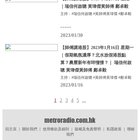
｜瑞信何啟聰 黃瑋傑黃師傅 鄺卓毅
主持：#瑞信何啟聰 #黃師傅黃瑋傑 #鄺卓毅
=====
2023/01/30
【師傅講港股】2023年1月16日 星期一
｜假期氣氛濃厚？北水放假港股點
算？農曆新年有咩憧憬？｜ 瑞信何啟
聰 黃瑋傑黃師傅 鄺卓毅
主持：#瑞信何啟聰 #黃師傅黃瑋傑 #鄺卓毅
2023/01/16
1
2
3
4
5
...
回主頁
｜
關於我們
｜
使用條款及細則
｜
版權及免責聲明
｜
私隱政策
｜
聯絡
我們