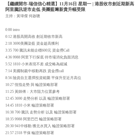
【繼續開市-瑞信信心精選】11月16日 星期一 | 港股收市創近期新高
阿里騰訊逆市走低 美團藍籌新貴升幅受限
主持：黃瑋傑 何啟聰
0:00 intro
0:12 港股高開高收 創近期收市新高
2:18 3690美團染藍 資金趁高獲利
3:35 700 騰訊未能企穩600元 資金撈Call
4:36 9988 阿里下行探底 待市場消化負面消息
5:52 1810 小米表現不差 成交略為縮減
7:14 美國制裁中移動再跌 資金撈call
8:56 險資自主選擇投資範圍 平保升至近月高位
10:27 恆指走勢 與 輪證策略部署
11:25 黃師傅：大市阻力位置參考
12:45 3690 走勢分析 以及 輪證策略部署
14:45 1810 小米 輪證策略部署
16:38 700 騰訊 走勢分析 以及 輪證策略部署
18:35 9988 阿里巴巴 輪證策略部署
20:30 941中移動 獲北水買入 輪證策略部署
21:57 2318 平保 輪證策略部署