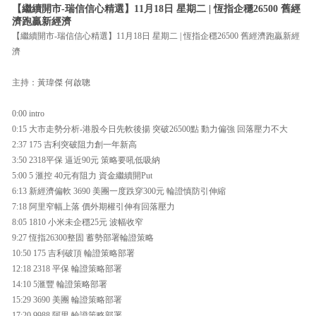
【繼續開市-瑞信信心精選】11月18日 星期二 | 恆指企穩26500 舊經
濟跑贏新經濟
【繼續開市-瑞信信心精選】11月18日 星期二 | 恆指企穩26500 舊經濟跑贏新經
濟
主持：黃瑋傑 何啟聰
0:00 intro
0:15 大市走勢分析-港股今日先軟後揚 突破26500點 動力偏強 回落壓力不大
2:37 175 吉利突破阻力創一年新高
3:50 2318平保 逼近90元 策略要吼低吸納
5:00 5 滙控 40元有阻力 資金繼續開Put
6:13 新經濟偏軟 3690 美團一度跌穿300元 輪證慎防引伸縮
7:18 阿里窄幅上落 價外期權引伸有回落壓力
8:05 1810 小米未企穩25元 波幅收窄
9:27 恆指26300整固 蓄勢部署輪證策略
10:50 175 吉利破頂 輪證策略部署
12:18 2318 平保 輪證策略部署
14:10 5滙豐 輪證策略部署
15:29 3690 美團 輪證策略部署
17:20 9988 阿里 輪證策略部署