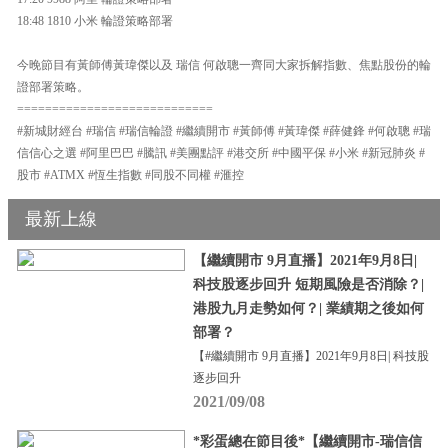
18:48 1810 小米 輪證策略部署
今晚節目有黃師傅黃瑋傑以及 瑞信 何啟聰一齊同大家拆解指數、焦點股份的輪
證部署策略。
============================
#新城財經台 #瑞信 #瑞信輪證 #繼續開市 #黃師傅 #黃瑋傑 #薛健鋒 #何啟聰 #瑞
信信心之選 #阿里巴巴 #騰訊 #美團點評 #港交所 #中國平保 #小米 #新冠肺炎 #
股市 #ATMX #恆生指數 #同股不同權 #滙控
最新上線
【繼續開市 9月直播】2021年9月8日|
科技股逐步回升 短期風險是否消除？|
港股九月走勢如何？| 業績期之後如何
部署？
【#繼續開市 9月直播】2021年9月8日| 科技股
逐步回升
2021/09/08
*彩蛋總在節目後*【繼續開市-瑞信信