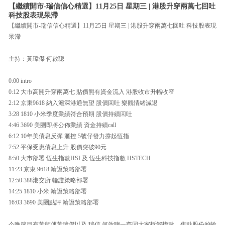
【繼續開市-瑞信信心精選】11月25日 星期三 | 港股升穿兩萬七回吐
科技股表現呆滯
【繼續開市-瑞信信心精選】11月25日 星期三 | 港股升穿兩萬七回吐 科技股表現
呆滯
主持：黃瑋傑 何啟聰
0:00 intro
0:12 大市高開升穿兩萬七 貼價熊有資金流入 港股收市升幅收窄
2:12 京東9618 納入滬深港通無望 股價回吐 樂觀情緒減退
3:28 1810 小米季度業績符合預期 股價持續回吐
4:46 3690 美團即將公佈業績 資金持續call
6:12 10年美債息反彈 滙控 5號仔發力撐起恆指
7:52 平保受惠債息上升 股價突破90元
8:50 大市部署 恆生指數HSI 及 恆生科技指數 HSTECH
11:23 京東 9618 輪證策略部署
12:50 388港交所 輪證策略部署
14:25 1810 小米 輪證策略部署
16:03 3690 美團點評 輪證策略部署
今晚節目有黃師傅黃瑋傑以及 瑞信 何啟聰一齊同大家拆解指數、焦點股份的輪