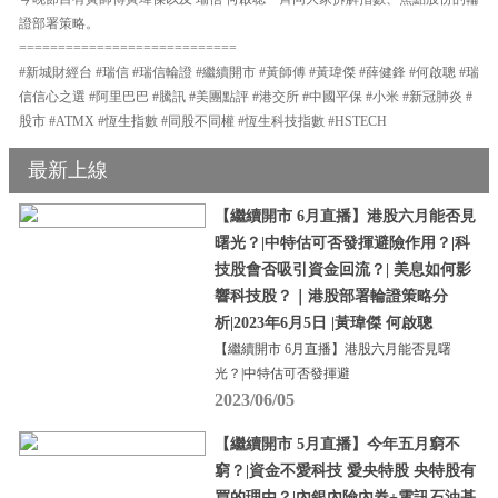
證部署策略。
============================
#新城財經台 #瑞信 #瑞信輪證 #繼續開市 #黃師傅 #黃瑋傑 #薛健鋒 #何啟聰 #瑞
信信心之選 #阿里巴巴 #騰訊 #美團點評 #港交所 #中國平保 #小米 #新冠肺炎 #
股市 #ATMX #恆生指數 #同股不同權 #恆生科技指數 #HSTECH
最新上線
【繼續開市 6月直播】港股六月能否見
曙光？|中特估可否發揮避險作用？|科
技股會否吸引資金回流？| 美息如何影
響科技股？｜港股部署輪證策略分
析|2023年6月5日 |黃瑋傑 何啟聰
【繼續開市 6月直播】港股六月能否見曙
光？|中特估可否發揮避
2023/06/05
【繼續開市 5月直播】今年五月窮不
窮？|資金不愛科技 愛央特股 央特股有
買的理由？|內銀內險內券+電訊石油基