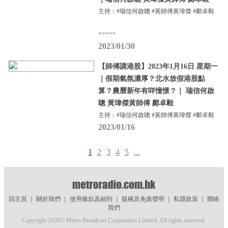
主持：#瑞信何啟聰 #黃師傅黃瑋傑 #鄺卓毅
=====
2023/01/30
【師傅講港股】2023年1月16日 星期一
｜假期氣氛濃厚？北水放假港股點
算？農曆新年有咩憧憬？｜ 瑞信何啟
聰 黃瑋傑黃師傅 鄺卓毅
主持：#瑞信何啟聰 #黃師傅黃瑋傑 #鄺卓毅
2023/01/16
1
2
3
4
5
...
回主頁
｜
關於我們
｜
使用條款及細則
｜
版權及免責聲明
｜
私隱政策
｜
聯絡
我們
Copyright 2020© Metro Broadcast Corporation Limited. All rights reserved.