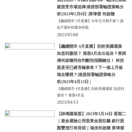
建股受市場追捧|港股部署輪證策略分
析|2023年5月8日 |黃瑋傑 何啟聰
【繼續開市 5月直播】今年五月窮不窮？|資
金不愛科技愛央特股
2023/05/08
【繼續開市 4月直播】剖析美國通脹
加息到盡頭？ 港股4月走出低谷？黃師
傅何啟聰同你判斷恒指關鍵位！ 科技
股是否已經否極泰來？下一個上升板
塊在哪裡？|港股部署輪證策略分
析|2023年4月13日 |
【繼續開市 4月直播】剖析美國通脹 加息到
盡頭？ 港股4月走
2023/04/13
【師傅講港股】2023年3月14日 星期二
｜資金避險公用股黃金股狂飆 銀行股
匯豐渣打有排煩｜瑞信何啟聰 黃瑋傑