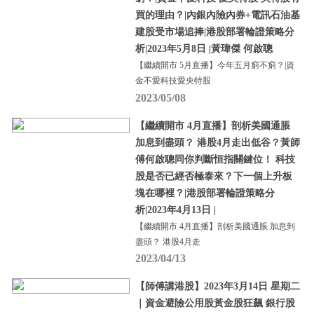
買的理由？|內銀內險內券+電訊石油基
建股受市場追捧|港股部署輪證策略分
析|2023年5月8日 |黃瑋傑 何啟聰
【繼續開市 5月直播】今年五月窮不窮？|資
金不愛科技愛央特股
2023/05/08
【繼續開市 4月直播】剖析美國通脹
加息到盡頭？ 港股4月走出低谷？黃師
傅何啟聰同你判斷恒指關鍵位！ 科技
股是否已經否極泰來？下一個上升板
塊在哪裡？|港股部署輪證策略分
析|2023年4月13日 |
【繼續開市 4月直播】剖析美國通脹 加息到
盡頭？ 港股4月走
2023/04/13
【師傅講港股】2023年3月14日 星期二
｜資金避險公用股黃金股狂飆 銀行股