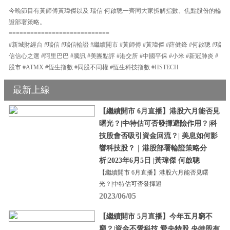
今晚節目有黃師傅黃瑋傑以及 瑞信 何啟聰一齊同大家拆解指數、焦點股份的輪
證部署策略。
============================
#新城財經台 #瑞信 #瑞信輪證 #繼續開市 #黃師傅 #黃瑋傑 #薛健鋒 #何啟聰 #瑞
信信心之選 #阿里巴巴 #騰訊 #美團點評 #港交所 #中國平保 #小米 #新冠肺炎 #
股市 #ATMX #恆生指數 #同股不同權 #恆生科技指數 #HSTECH
最新上線
【繼續開市 6月直播】港股六月能否見
曙光？|中特估可否發揮避險作用？|科
技股會否吸引資金回流？| 美息如何影
響科技股？｜港股部署輪證策略分
析|2023年6月5日 |黃瑋傑 何啟聰
【繼續開市 6月直播】港股六月能否見曙
光？|中特估可否發揮避
2023/06/05
【繼續開市 5月直播】今年五月窮不
窮？|資金不愛科技 愛央特股 央特股有