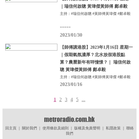
｜瑞信何啟聰 黃瑋傑黃師傅 鄺卓毅
主持：#瑞信何啟聰 #黃師傅黃瑋傑 #鄺卓毅
=====
2023/01/30
【師傅講港股】2023年1月16日 星期一
｜假期氣氛濃厚？北水放假港股點
算？農曆新年有咩憧憬？｜ 瑞信何啟
聰 黃瑋傑黃師傅 鄺卓毅
主持：#瑞信何啟聰 #黃師傅黃瑋傑 #鄺卓毅
2023/01/16
1
2
3
4
5
...
回主頁
｜
關於我們
｜
使用條款及細則
｜
版權及免責聲明
｜
私隱政策
｜
聯絡
我們