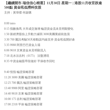
【繼續開市-瑞信信心精選】11月30日 星期一 | 港股11月收官跌逾
500點 資金吼低撈科技股
主持：黃瑋傑 何啟聰
0:00 intro
0:15 指數換馬 大市成交激增 輪證資金流未見明顯變化
1:50 新經濟股份上升動力減弱 3690美團業績前急瀉
3:30 700 騰訊考驗50天移動該均線支持 資金吼低開好倉
5:35 9988 阿里巴巴資金入場
6:06 9618 京東資金未見明顯流入
7:18 北水沽吉利（0175） 沽盤湧現
8:35 中資金融股早段做好 平保收市回吐
9:40 恆指 輪證策略部署
11:20 3690 美團 輪證策略部署
12:25 700 騰訊 輪證策略部署
13:40 9988 阿里 輪證策略部署
14:40 9618 京東 輪證策略部署
16:00 175 吉利 輪證策略部署
17:00 2318 平保 輪證策略部署