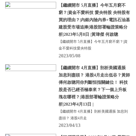
【繼續開市 5月直播】今年五月窮不
窮？|資金不愛科技 愛央特股 央特股有
買的理由？|內銀內險內券+電訊石油基
建股受市場追捧|港股部署輪證策略分
析|2023年5月8日 |黃瑋傑 何啟聰
【繼續開市 5月直播】今年五月窮不窮？|資
金不愛科技愛央特股
2023/05/08
【繼續開市 4月直播】剖析美國通脹
加息到盡頭？ 港股4月走出低谷？黃師
傅何啟聰同你判斷恒指關鍵位！ 科技
股是否已經否極泰來？下一個上升板
塊在哪裡？|港股部署輪證策略分
析|2023年4月13日 |
【繼續開市 4月直播】剖析美國通脹 加息到
盡頭？ 港股4月走
2023/04/13