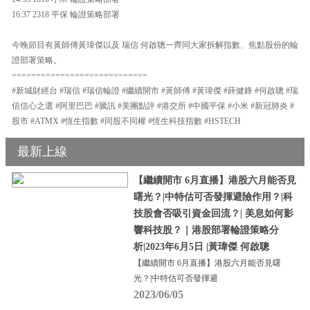
16:37 2318 平保 輪證策略部署
今晚節目有黃師傅黃瑋傑以及 瑞信 何啟聰一齊同大家拆解指數、焦點股份的輪
證部署策略。
============================
#新城財經台 #瑞信 #瑞信輪證 #繼續開市 #黃師傅 #黃瑋傑 #薛健鋒 #何啟聰 #瑞
信信心之選 #阿里巴巴 #騰訊 #美團點評 #港交所 #中國平保 #小米 #新冠肺炎 #
股市 #ATMX #恆生指數 #同股不同權 #恆生科技指數 #HSTECH
最新上線
【繼續開市 6月直播】港股六月能否見
曙光？|中特估可否發揮避險作用？|科
技股會否吸引資金回流？| 美息如何影
響科技股？｜港股部署輪證策略分
析|2023年6月5日 |黃瑋傑 何啟聰
【繼續開市 6月直播】港股六月能否見曙
光？|中特估可否發揮避
2023/06/05