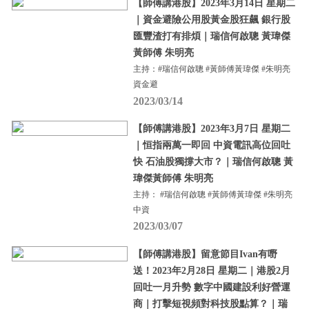
【師傅講港股】2023年3月14日 星期二
｜資金避險公用股黃金股狂飆 銀行股
匯豐渣打有排煩｜瑞信何啟聰 黃瑋傑
黃師傅 朱明亮
主持：#瑞信何啟聰 #黃師傅黃瑋傑 #朱明亮
資金避
2023/03/14
【師傅講港股】2023年3月7日 星期二
｜恒指兩萬一即回 中資電訊高位回吐
快 石油股獨撐大市？｜瑞信何啟聰 黃
瑋傑黃師傅 朱明亮
主持： #瑞信何啟聰 #黃師傅黃瑋傑 #朱明亮
中資
2023/03/07
【師傅講港股】留意節目Ivan有嘢
送！2023年2月28日 星期二｜港股2月
回吐一月升勢 數字中國建設利好營運
商｜打擊短視頻對科技股點算？｜瑞