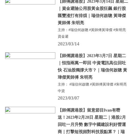
【師傅講港股】2023年3月14日 星期二
｜資金避險公用股黃金股狂飆 銀行股
匯豐渣打有排煩｜瑞信何啟聰 黃瑋傑
黃師傅 朱明亮
主持：#瑞信何啟聰 #黃師傅黃瑋傑 #朱明亮
資金避
2023/03/14
【師傅講港股】2023年3月7日 星期二
｜恒指兩萬一即回 中資電訊高位回吐
快 石油股獨撐大市？｜瑞信何啟聰 黃
瑋傑黃師傅 朱明亮
主持： #瑞信何啟聰 #黃師傅黃瑋傑 #朱明亮
中資
2023/03/07
【師傅講港股】留意節目Ivan有嘢
送！2023年2月28日 星期二｜港股2月
回吐一月升勢 數字中國建設利好營運
商｜打擊短視頻對科技股點算？｜瑞