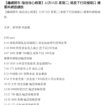
【繼續開市-瑞信信心精選】12月15日 星期二| 港股下行回補裂口 權
重科網股續跌
【繼續開市-瑞信信心精選】12月15日 星期二| 港股下行回補裂口 權重科網股續
跌
主持：黃瑋傑 何啟聰
0:00 intro
0:10 港股高開低走回補裂口 資金短線用牛證博反彈
2:10 9988 阿里資金流入減少 恐下試250天線
4:07 3690 美團 700騰訊 或再下試 100天線
權重科網龍頭輪證策略
6:10 1810 小米逆市創新高 資金續開Put
7:42 175 吉利逆市上升 低位上移
8:52 中移動 941 弱勢未改 資金審慎
9:54 大市會否進一步走低？RSI跌至11月以來低位
10:59 大市 恆生指數 輪證策略部署
12:00 9988阿里巴巴 輪證策略部署
13:21 700 騰訊 輪證策略部署
14:50 3690 美團 輪證策略部署
15:47 175 吉利 輪證策略部署