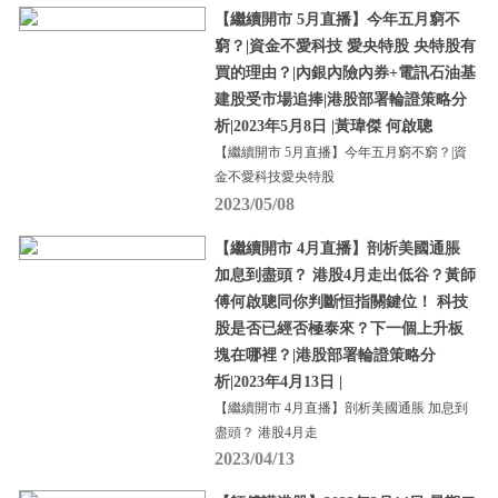
【繼續開市 5月直播】今年五月窮不
窮？|資金不愛科技 愛央特股 央特股有
買的理由？|內銀內險內券+電訊石油基
建股受市場追捧|港股部署輪證策略分
析|2023年5月8日 |黃瑋傑 何啟聰
【繼續開市 5月直播】今年五月窮不窮？|資
金不愛科技愛央特股
2023/05/08
【繼續開市 4月直播】剖析美國通脹
加息到盡頭？ 港股4月走出低谷？黃師
傅何啟聰同你判斷恒指關鍵位！ 科技
股是否已經否極泰來？下一個上升板
塊在哪裡？|港股部署輪證策略分
析|2023年4月13日 |
【繼續開市 4月直播】剖析美國通脹 加息到
盡頭？ 港股4月走
2023/04/13