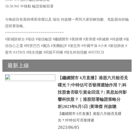
16:56 941 中移動 輪證策略部署
今晚節目有黃師傅黃瑋傑以及 瑞信 何啟聰一齊同大家拆解指數、焦點股份的輪
證部署策略。
============================
#新城財經台 #瑞信 #瑞信輪證 #繼續開市 #黃師傅 #黃瑋傑 #薛健鋒 #何啟聰 #瑞
信信心之選 #阿里巴巴 #騰訊 #美團點評 #港交所 #中國平保 #小米 #新冠肺炎 #
股市 #ATMX #恆生指數 #同股不同權 #恆生科技指數 #HSTECH
最新上線
【繼續開市 6月直播】港股六月能否見
曙光？|中特估可否發揮避險作用？|科
技股會否吸引資金回流？| 美息如何影
響科技股？｜港股部署輪證策略分
析|2023年6月5日 |黃瑋傑 何啟聰
【繼續開市 6月直播】港股六月能否見曙
光？|中特估可否發揮避
2023/06/05