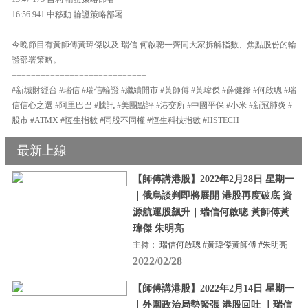
16:56 941 中移動 輪證策略部署
今晚節目有黃師傅黃瑋傑以及 瑞信 何啟聰一齊同大家拆解指數、焦點股份的輪
證部署策略。
============================
#新城財經台 #瑞信 #瑞信輪證 #繼續開市 #黃師傅 #黃瑋傑 #薛健鋒 #何啟聰 #瑞
信信心之選 #阿里巴巴 #騰訊 #美團點評 #港交所 #中國平保 #小米 #新冠肺炎 #
股市 #ATMX #恆生指數 #同股不同權 #恆生科技指數 #HSTECH
最新上線
【師傅講港股】2022年2月28日 星期一
｜俄烏談判即將展開 港股再度破底 資
源航運股飆升｜瑞信何啟聰 黃師傅黃
瑋傑 朱明亮
主持： 瑞信何啟聰 #黃瑋傑黃師傅 #朱明亮
2022/02/28
【師傅講港股】2022年2月14日 星期一
｜外圍政治局勢緊張 港股回吐 ｜瑞信