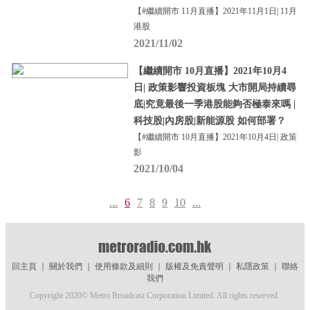
【#繼續開市 11月直播】2021年11月1日| 11月
港股
2021/11/02
【繼續開市 10月直播】2021年10月4
日| 政策影響投資板塊 大市開局持續尋
底|究竟最後一季港股能夠否極泰來嗎 |
科技股|內房股|新能源股 如何部署？
【#繼續開市 10月直播】2021年10月4日| 政策
影
2021/10/04
...
6
7
8
9
10
...
回主頁
｜
關於我們
｜
使用條款及細則
｜
版權及免責聲明
｜
私隱政策
｜
聯絡
我們
Copyright 2020© Metro Broadcast Corporation Limited. All rights reserved.