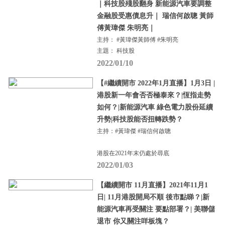
｜科技股殘股翻身 新能源汽車要調整
金融股受惠債息升｜ 瑞信何啟聰 黃師
傅黃瑋傑 朱明亮｜
主持： #黃瑋傑黃師傅 #朱明亮
主題： 科技股
2022/01/10
【#繼續開市 2022年1月直播】1月3日 |
港股新一年會否否極泰來？|恆指走勢
如何？|新能源汽車 綠色電力股份延續
升勢|科技股能否扭轉跌勢？
主持：#黃瑋傑 #瑞信何啟聰
港股在2021年末仍處於尋底
2022/01/03
【繼續開市 11月直播】2021年11月1
日| 11月港股開局不順 後市點睇？|新
能源汽車再受關注 要點部署？| 美聯儲
退市 你又關注咩板塊？