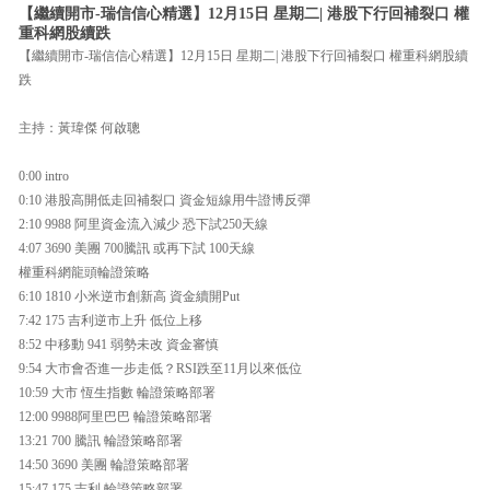
【繼續開市-瑞信信心精選】12月15日 星期二| 港股下行回補裂口 權
重科網股續跌
【繼續開市-瑞信信心精選】12月15日 星期二| 港股下行回補裂口 權重科網股續
跌
主持：黃瑋傑 何啟聰
0:00 intro
0:10 港股高開低走回補裂口 資金短線用牛證博反彈
2:10 9988 阿里資金流入減少 恐下試250天線
4:07 3690 美團 700騰訊 或再下試 100天線
權重科網龍頭輪證策略
6:10 1810 小米逆市創新高 資金續開Put
7:42 175 吉利逆市上升 低位上移
8:52 中移動 941 弱勢未改 資金審慎
9:54 大市會否進一步走低？RSI跌至11月以來低位
10:59 大市 恆生指數 輪證策略部署
12:00 9988阿里巴巴 輪證策略部署
13:21 700 騰訊 輪證策略部署
14:50 3690 美團 輪證策略部署
15:47 175 吉利 輪證策略部署