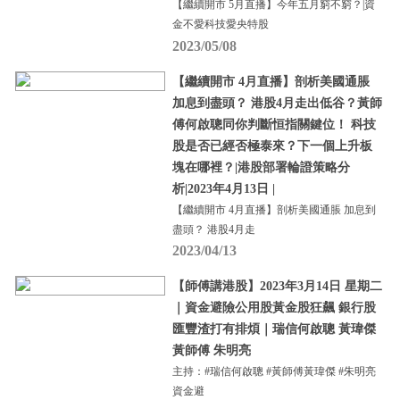
【繼續開市 5月直播】今年五月窮不窮？|資
金不愛科技愛央特股
2023/05/08
【繼續開市 4月直播】剖析美國通脹
加息到盡頭？ 港股4月走出低谷？黃師
傅何啟聰同你判斷恒指關鍵位！ 科技
股是否已經否極泰來？下一個上升板
塊在哪裡？|港股部署輪證策略分
析|2023年4月13日 |
【繼續開市 4月直播】剖析美國通脹 加息到
盡頭？ 港股4月走
2023/04/13
【師傅講港股】2023年3月14日 星期二
｜資金避險公用股黃金股狂飆 銀行股
匯豐渣打有排煩｜瑞信何啟聰 黃瑋傑
黃師傅 朱明亮
主持：#瑞信何啟聰 #黃師傅黃瑋傑 #朱明亮
資金避