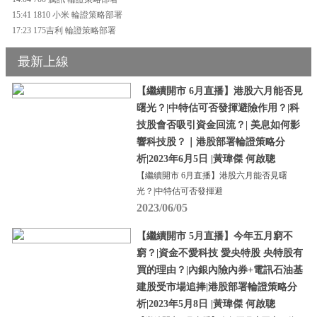
15:41 1810 小米 輪證策略部署
17:23 175吉利 輪證策略部署
最新上線
【繼續開市 6月直播】港股六月能否見
曙光？|中特估可否發揮避險作用？|科
技股會否吸引資金回流？| 美息如何影
響科技股？｜港股部署輪證策略分
析|2023年6月5日 |黃瑋傑 何啟聰
【繼續開市 6月直播】港股六月能否見曙
光？|中特估可否發揮避
2023/06/05
【繼續開市 5月直播】今年五月窮不
窮？|資金不愛科技 愛央特股 央特股有
買的理由？|內銀內險內券+電訊石油基
建股受市場追捧|港股部署輪證策略分
析|2023年5月8日 |黃瑋傑 何啟聰