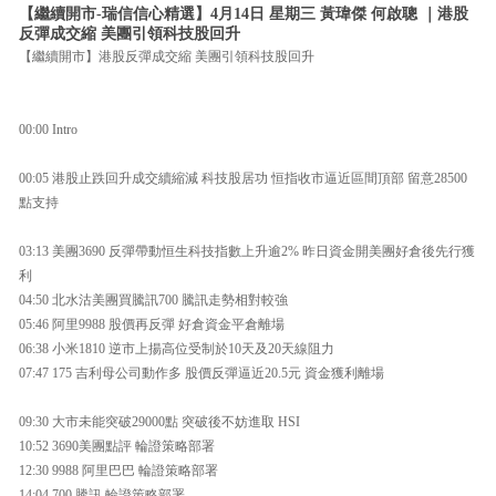
【繼續開市-瑞信信心精選】4月14日 星期三 黃瑋傑 何啟聰 ｜港股
反彈成交縮 美團引領科技股回升
【繼續開市】港股反彈成交縮 美團引領科技股回升
00:00 Intro
00:05 港股止跌回升成交續縮減 科技股居功 恒指收市逼近區間頂部 留意28500
點支持
03:13 美團3690 反彈帶動恒生科技指數上升逾2% 昨日資金開美團好倉後先行獲
利
04:50 北水沽美團買騰訊700 騰訊走勢相對較強
05:46 阿里9988 股價再反彈 好倉資金平倉離場
06:38 小米1810 逆市上揚高位受制於10天及20天線阻力
07:47 175 吉利母公司動作多 股價反彈逼近20.5元 資金獲利離場
09:30 大市未能突破29000點 突破後不妨進取 HSI
10:52 3690美團點評 輪證策略部署
12:30 9988 阿里巴巴 輪證策略部署
14:04 700 騰訊 輪證策略部署