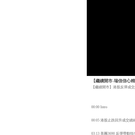
【繼續開市-瑞信信心精
【繼續開市】港股反彈成交
00:00 Intro
00:05 港股止跌回升成交
03:13 美團3690 反