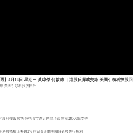
選】4月14日 星期三 黃瑋傑 何啟聰 ｜港股反彈成交縮 美團引領科技股
縮 美團引領科技股回升
續縮減 科技股居功 恒指收市逼近區間頂部 留意28500點支持
彈帶動恒生科技指數上升逾2% 昨日資金開美團好倉後先行獲利