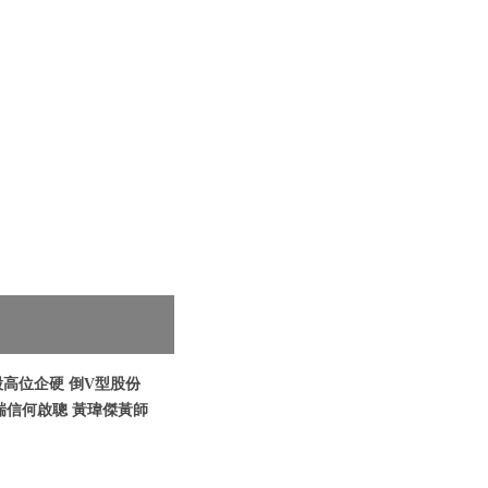
港股高位企硬 倒V型股份
瑞信何啟聰 黃瑋傑黃師