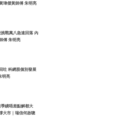
黃瑋傑黃師傅 朱明亮
港股挑戰萬八急速回落 內
師傅 朱明亮
股回吐 科網股個別發展
朱明亮
內銀季績唔差點解都大
M撐大市｜瑞信何啟聰