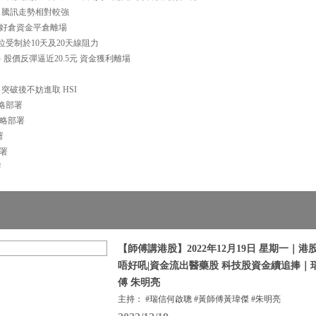
00 騰訊走勢相對較強
反彈 好倉資金平倉離場
揚高位受制於10天及20天線阻力
作多 股價反彈逼近20.5元 資金獲利離場
點 突破後不妨進取 HSI
策略部署
證策略部署
署
部署
署
【師傅講港股】2022年12月19日 星期一｜
唔好吼|資金流出醫藥股 科技股資金續追捧｜
傅 朱明亮
主持： #瑞信何啟聰 #黃師傅黃瑋傑 #朱明亮