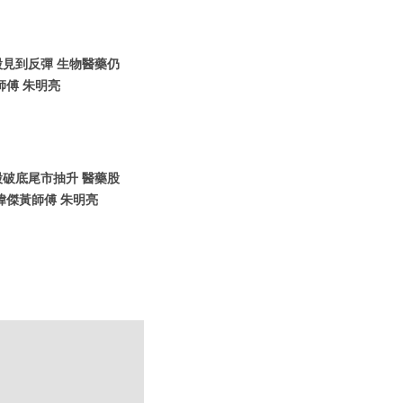
港股見到反彈 生物醫藥仍
師傅 朱明亮
港股破底尾市抽升 醫藥股
瑋傑黃師傅 朱明亮