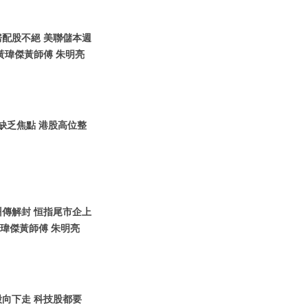
內房配股不絕 美聯儲本週
黃瑋傑黃師傅 朱明亮
場缺乏焦點 港股高位整
廣州傳解封 恒指尾市企上
黃瑋傑黃師傅 朱明亮
港股向下走 科技股都要