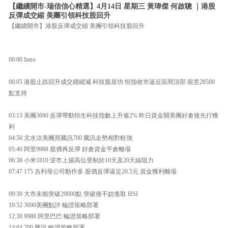
【繼續開市-瑞信信心精選】4月14日 星期三 黃瑋傑 何啟聰 ｜港股
反彈成交縮 美團引領科技股回升
【繼續開市】港股反彈成交縮 美團引領科技股回升
00:00 Intro
00:05 港股止跌回升成交續縮減 科技股居功 恒指收市逼近區間頂部 留意28500
點支持
03:13 美團3690 反彈帶動恒生科技指數上升逾2% 昨日資金開美團好倉後先行獲
利
04:50 北水沽美團買騰訊700 騰訊走勢相對較強
05:46 阿里9988 股價再反彈 好倉資金平倉離場
06:38 小米1810 逆市上揚高位受制於10天及20天線阻力
07:47 175 吉利母公司動作多 股價反彈逼近20.5元 資金獲利離場
09:30 大市未能突破29000點 突破後不妨進取 HSI
10:52 3690美團點評 輪證策略部署
12:30 9988 阿里巴巴 輪證策略部署
14:04 700 騰訊 輪證策略部署