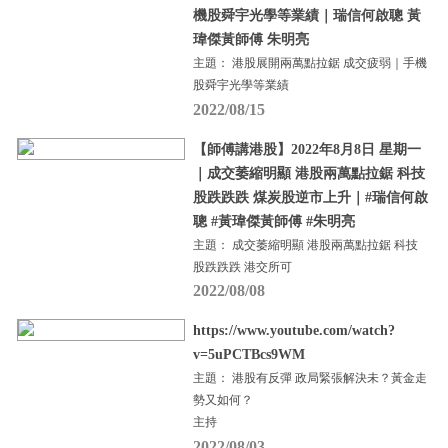
機股舜宇光學等業績｜瑞信何啟聰 黃
瑋傑黃師傅 朱明亮
主題： 港股展開兩萬點拉鋸 成交疲弱｜手機
股舜宇光學等業績
2022/08/15
【師傅講港股】2022年8月8日 星期一
｜成交萎縮明顯 港股兩萬點拉鋸 科技
股跌跌跌 煤炭股逆市上升｜#瑞信何啟
聰 #黃瑋傑黃師傅 #朱明亮
主題： 成交萎縮明顯 港股兩萬點拉鋸 科技
股跌跌跌 港交所可
2022/08/08
https://www.youtube.com/watch?
v=5uPCTBcs9WM
主題： 港股有反彈 政局緊張解決未？黃金走
勢又如何？
主持
2022/08/03