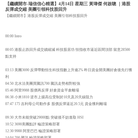
【繼續開市-瑞信信心精選】4月14日 星期三 黃瑋傑 何啟聰 ｜港股
反彈成交縮 美團引領科技股回升
【繼續開市】港股反彈成交縮 美團引領科技股回升
00:00 Intro
00:05 港股止跌回升成交續縮減 科技股居功 恒指收市逼近區間頂部 留意28500
點支持
03:13 美團3690 反彈帶動恒生科技指數上升逾2% 昨日資金開美團好倉後先行獲
利
04:50 北水沽美團買騰訊700 騰訊走勢相對較強
05:46 阿里9988 股價再反彈 好倉資金平倉離場
06:38 小米1810 逆市上揚高位受制於10天及20天線阻力
07:47 175 吉利母公司動作多 股價反彈逼近20.5元 資金獲利離場
09:30 大市未能突破29000點 突破後不妨進取 HSI
10:52 3690美團點評 輪證策略部署
12:30 9988 阿里巴巴 輪證策略部署
14:04 700 騰訊 輪證策略部署