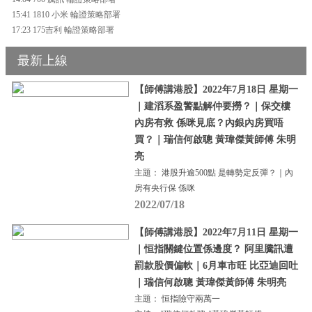
15:41 1810 小米 輪證策略部署
17:23 175吉利 輪證策略部署
最新上線
【師傅講港股】2022年7月18日 星期一
｜建滔系盈警點解仲要撈？｜保交樓
內房有救 係咪見底？內銀內房買唔
買？｜瑞信何啟聰 黃瑋傑黃師傅 朱明
亮
主題： 港股升逾500點 是轉勢定反彈？｜內
房有央行保 係咪
2022/07/18
【師傅講港股】2022年7月11日 星期一
｜恒指關鍵位置係邊度？ 阿里騰訊遭
罰款股價偏軟｜6月車市旺 比亞迪回吐
｜瑞信何啟聰 黃瑋傑黃師傅 朱明亮
主題： 恒指險守兩萬一