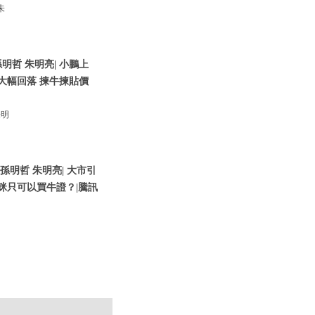
朱
明哲 朱明亮| 小鵬上
大幅回落 揀牛揀貼價
朱明
 孫明哲 朱明亮| 大市引
咪只可以買牛證？|騰訊