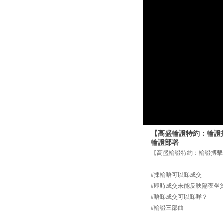
【高盛輪證特約：輪證搏擊
輪證部署
【高盛輪證特約：輪證搏擊】揀
#揀輪唔可以睇成交
#即時成交未能反映隔夜坐
#唔睇成交可以睇咩？
#輪證三部曲