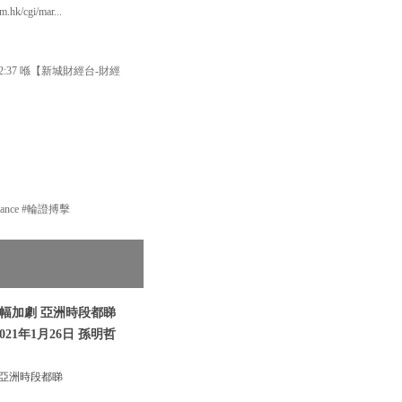
cgi/mar...
37 喺【新城財經台-財經
nance #輪證搏擊
幅加劇 亞洲時段都睇
21年1月26日 孫明哲
亞洲時段都睇