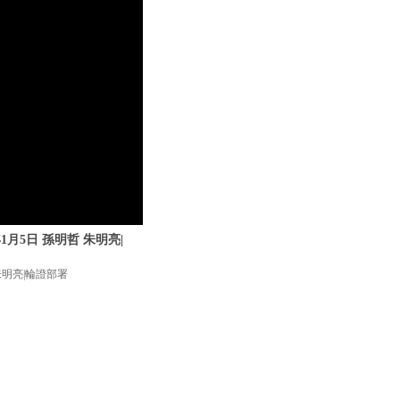
1月5日 孫明哲 朱明亮|
朱明亮|輪證部署