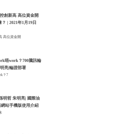
控創新高 高位資金開
| 2021年1月19日
 高位資金開
唔work？700騰訊輪
朱明亮|輪證部署
k？7
孫明哲 朱明亮| 國際油
盛新網站手機版使用介紹
朱