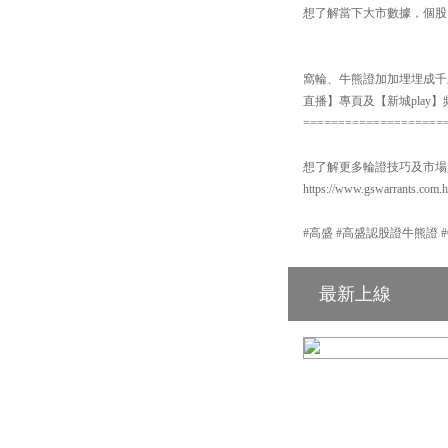
想了解當下大市數據，個股以及板塊表現
窩輪、牛熊證加加埋埋成千上
直播】專頁及【新城pla
====================
想了解更多輪證技巧及市場
https://www.gswarrants.com.
#高盛 #高盛認股證牛熊證 #GS #
最新上線