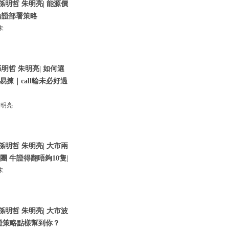
孫明哲 朱明亮| 能源價
輪證部署策略
朱
明哲 朱明亮| 如何選
揀｜call輪未必好過
朱明亮
孫明哲 朱明亮| 大市兩
團 牛證得翻唔夠10隻|
朱
孫明哲 朱明亮| 大市波
證策略點樣幫到你？