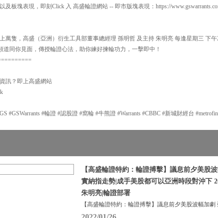
，即刻Click 入 高盛輪證網站 -- 即市版塊表現：https://www.gswarrants.com.hk/
萬隻，高盛（亞洲）衍生工具部董事總經理 孫明哲 及主持 朱明亮 每逢星期三 下午2:
y】頻道同你見面，傳授輪證心法，助你練好揀輪功力，一擊即中！
==========
資訊？即上高盛網站
hk
GSWarrants #輪證 #認股證 #窩輪 #牛熊證 #Warrants #CBBC #新城財經台 #metrofi
【高盛輪證特約：輪證搏擊】議息前夕美股波
實納指走勢|成手美股都可以亞洲時段對沖下 20
朱明亮|輪證部署
【高盛輪證特約：輪證搏擊】議息前夕美股波幅加劇 
2022/01/26