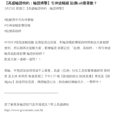
【高盛輪證特約：輪證搏擊】引伸波幅縮 貼價call最著數？
3月25日 星期三【高盛輪證特約：輪證搏擊】
#點解買中方向仲要輸
#引伸波幅影響回報
#貼價高槓桿
#VHSI #恆指波幅指數 近期從高位回落，對輪證嘅影響呢段時間相信大家都體
會到，所以都再次提醒大家，要揀輪證 就要記住 「貼價、高槓桿」！咁引伸波
幅高低點樣影響 輪證的槓桿？
歡迎大家一邊睇一邊問！！
窩輪、牛熊證加加埋埋成千上萬隻，高盛（亞洲）衍生工具部董事總經理 孫明
哲 及主持 朱明亮 每逢星期三 下午2:37 喺【新城財經台-財經直播】專頁及【新
城play】頻道同你見面，傳授輪證心法，助你練好揀輪功力，一擊即中！
==============================
想了解更多輪證技巧及市場資訊？即上高盛網站
https://www.gswarrants.com.hk