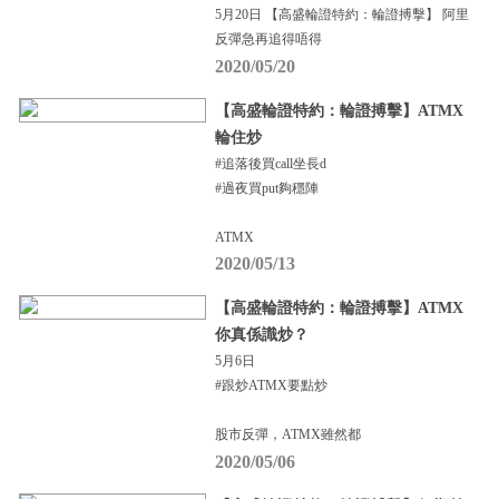
5月20日 【高盛輪證特約：輪證搏擊】 阿里
反彈急再追得唔得
2020/05/20
【高盛輪證特約：輪證搏擊】ATMX
輪住炒
#追落後買call坐長d
#過夜買put夠穩陣
ATMX
2020/05/13
【高盛輪證特約：輪證搏擊】ATMX
你真係識炒？
5月6日
#跟炒ATMX要點炒
股市反彈，ATMX雖然都
2020/05/06