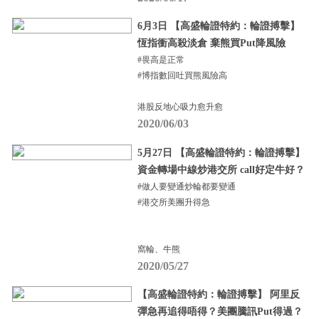
6月3日 【高盛輪證特約：輪證搏擊】
恆指衝高殺淡倉 棄熊買Put降風險
#畏高是正常
#博指數回吐買熊風險高
港股反地心吸力愈升愈
2020/06/03
5月27日 【高盛輪證特約：輪證搏擊】
資金轉場中線炒港交所 call好定牛好？
#做人要變通炒輪都要變通
#港交所美團升得急
窩輪、牛熊
2020/05/27
【高盛輪證特約：輪證搏擊】 阿里反
彈急再追得唔得？美團騰訊Put得過？