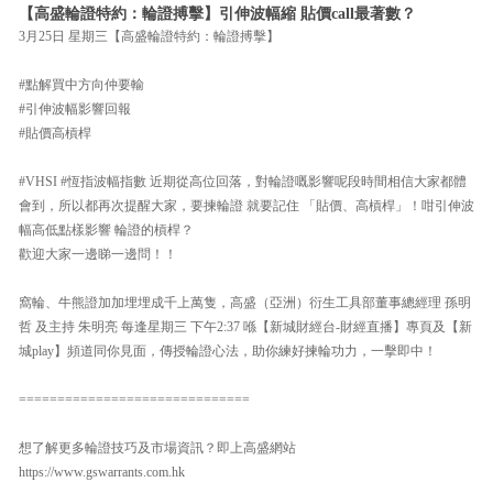
【高盛輪證特約：輪證搏擊】引伸波幅縮 貼價call最著數？
3月25日 星期三【高盛輪證特約：輪證搏擊】
#點解買中方向仲要輸
#引伸波幅影響回報
#貼價高槓桿
#VHSI #恆指波幅指數 近期從高位回落，對輪證嘅影響呢段時間相信大家都體
會到，所以都再次提醒大家，要揀輪證 就要記住 「貼價、高槓桿」！咁引伸波
幅高低點樣影響 輪證的槓桿？
歡迎大家一邊睇一邊問！！
窩輪、牛熊證加加埋埋成千上萬隻，高盛（亞洲）衍生工具部董事總經理 孫明
哲 及主持 朱明亮 每逢星期三 下午2:37 喺【新城財經台-財經直播】專頁及【新
城play】頻道同你見面，傳授輪證心法，助你練好揀輪功力，一擊即中！
==============================
想了解更多輪證技巧及市場資訊？即上高盛網站
https://www.gswarrants.com.hk