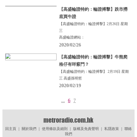
【高盛輪證特約：輪證搏擊】跌市撈
底買牛證
【高盛輪證特約：輪證搏擊】2月26日 星期
三
高盛輪證網站：
2020/02/26
【高盛輪證特約：輪證搏擊】牛熊爬
格仔有咩竅門？
【高盛輪證特約：輪證搏擊】 2月19日 星期
三 高盛孫明哲
2020/02/19
...
6
7
回主頁
｜
關於我們
｜
使用條款及細則
｜
版權及免責聲明
｜
私隱政策
｜
聯絡
我們