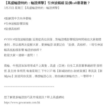
【高盛輪證特約：輪證搏擊】引伸波幅縮 貼價call最著數？
3月25日 星期三【高盛輪證特約：輪證搏擊】
#點解買中方向仲要輸
#引伸波幅影響回報
#貼價高槓桿
#VHSI #恆指波幅指數 近期從高位回落，對輪證嘅影響呢段時間相信大家都體
會到，所以都再次提醒大家，要揀輪證 就要記住 「貼價、高槓桿」！咁引伸波
幅高低點樣影響 輪證的槓桿？
歡迎大家一邊睇一邊問！！
窩輪、牛熊證加加埋埋成千上萬隻，高盛（亞洲）衍生工具部董事總經理 孫明
哲 及主持 朱明亮 每逢星期三 下午2:37 喺【新城財經台-財經直播】專頁及【新
城play】頻道同你見面，傳授輪證心法，助你練好揀輪功力，一擊即中！
==============================
想了解更多輪證技巧及市場資訊？即上高盛網站
https://www.gswarrants.com.hk