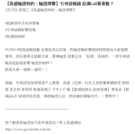
【高盛輪證特約：輪證搏擊】引伸波幅縮 貼價call最著數？
3月25日 星期三【高盛輪證特約：輪證搏擊】
#點解買中方向仲要輸
#引伸波幅影響回報
#貼價高槓桿
#VHSI #恆指波幅指數 近期從高位回落，對輪證嘅影響呢段時間相信大家都體
會到，所以都再次提醒大家，要揀輪證 就要記住 「貼價、高槓桿」！咁引伸波
幅高低點樣影響 輪證的槓桿？
歡迎大家一邊睇一邊問！！
窩輪、牛熊證加加埋埋成千上萬隻，高盛（亞洲）衍生工具部董事總經理 孫明
哲 及主持 朱明亮 每逢星期三 下午2:37 喺【新城財經台-財經直播】專頁及【新
城play】頻道同你見面，傳授輪證心法，助你練好揀輪功力，一擊即中！
==============================
想了解更多輪證技巧及市場資訊？即上高盛網站
https://www.gswarrants.com.hk