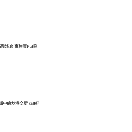
殺淡倉 棄熊買Put降
中線炒港交所 call好