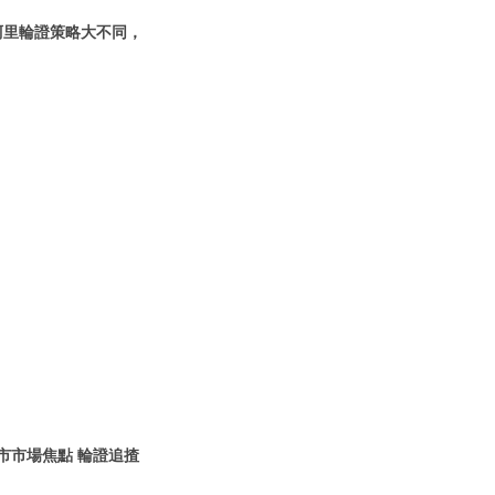
阿里輪證策略大不同，
市市場焦點 輪證追揸