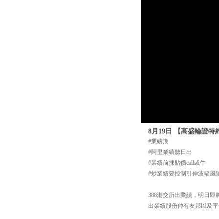
8月19日 【高盛輪證
#業績期
#阿里業績聽日出
#業績前揀貼價call或牛
#炒業績要控制引伸波幅風
388港交所出業績，明日
出業績股份仲有友邦以及平