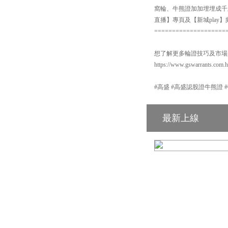
窩輪、牛熊證加加埋埋成千上
直播】專頁及【新城pla
====================
想了解更多輪證技巧及市場
https://www.gswarrants.com.
#高盛 #高盛認股證牛熊證 #GS #
最新上線