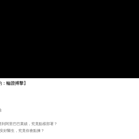
特約：輪證搏擊】
險
即將到阿里巴巴業績，究竟點樣部署？
安好醫生，究竟你會點揀？