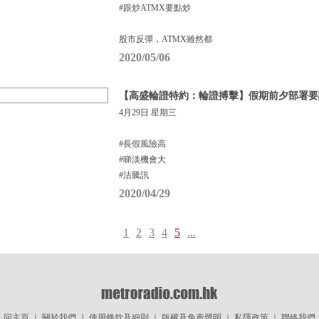
#跟炒ATMX要點炒
股市反彈，ATMX雖然都
2020/05/06
【高盛輪證特約：輪證搏擊】假期前夕部署要
4月29日 星期三
#長假風險高
#睇淡機會大
#沽騰訊
2020/04/29
1
2
3
4
5
...
回主頁
｜
關於我們
｜
使用條款及細則
｜
版權及免責聲明
｜
私隱政策
｜
聯絡我們