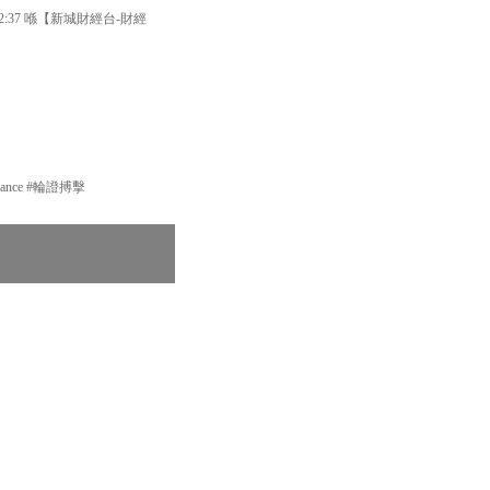
37 喺【新城財經台-財經
nance #輪證搏擊