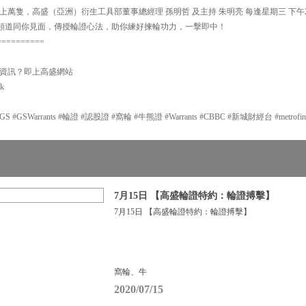
萬隻，高盛（亞洲）衍生工具部董事總經理 孫明哲 及主持 朱明亮 每逢星期三 下午2:
y】頻道同你見面，傳授輪證心法，助你練好揀輪功力，一擊即中！
==========
資訊？即上高盛網站
hk
GSWarrants #輪證 #認股證 #窩輪 #牛熊證 #Warrants #CBBC #新城財經台 #metrofi
7月15日 【高盛輪證特約：輪證搏擊】
7月15日 【高盛輪證特約：輪證搏擊】
窩輪、牛
2020/07/15