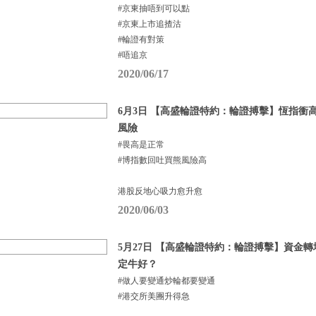
#京東抽唔到可以點
#京東上市追揸沽
#輪證有對策
#唔追京
2020/06/17
6月3日 【高盛輪證特約：輪證搏擊】恆指衝高
風險
#畏高是正常
#博指數回吐買熊風險高
港股反地心吸力愈升愈
2020/06/03
5月27日 【高盛輪證特約：輪證搏擊】資金轉場
定牛好？
#做人要變通炒輪都要變通
#港交所美團升得急