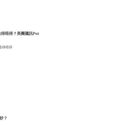
得唔得？美團騰訊Put
追得唔得
炒？