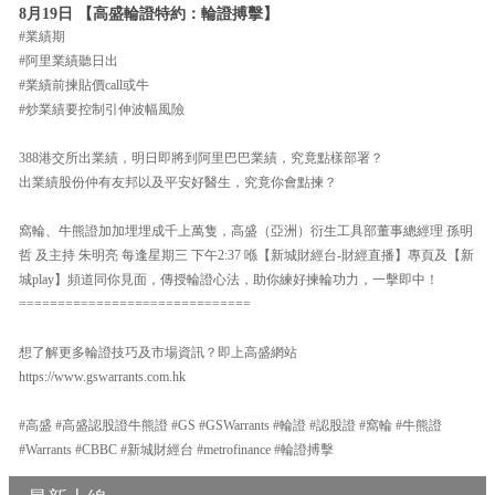
8月19日 【高盛輪證特約：輪證搏擊】
#業績期
#阿里業績聽日出
#業績前揀貼價call或牛
#炒業績要控制引伸波幅風險
388港交所出業績，明日即將到阿里巴巴業績，究竟點樣部署？
出業績股份仲有友邦以及平安好醫生，究竟你會點揀？
窩輪、牛熊證加加埋埋成千上萬隻，高盛（亞洲）衍生工具部董事總經理 孫明
哲 及主持 朱明亮 每逢星期三 下午2:37 喺【新城財經台-財經直播】專頁及【新
城play】頻道同你見面，傳授輪證心法，助你練好揀輪功力，一擊即中！
==============================
想了解更多輪證技巧及市場資訊？即上高盛網站
https://www.gswarrants.com.hk
#高盛 #高盛認股證牛熊證 #GS #GSWarrants #輪證 #認股證 #窩輪 #牛熊證
#Warrants #CBBC #新城財經台 #metrofinance #輪證搏擊