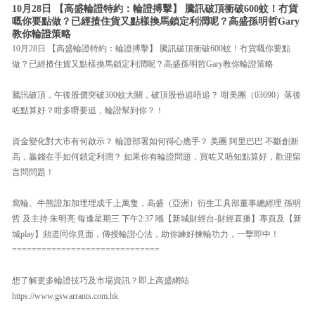
10月28日 【高盛輪證特約：輪證搏擊】 騰訊破頂衝破600蚊！冇貨
嘅你要點做？已經揸住貨又點樣換馬鎖定利潤呢？高盛孫明哲Gary
教你輪證策略
10月28日 【高盛輪證特約：輪證搏擊】 騰訊破頂衝破600蚊！冇貨嘅你要點
做？已經揸住貨又點樣換馬鎖定利潤呢？高盛孫明哲Gary教你輪證策略
騰訊破頂，午後股價突破300蚊大關，破頂股份追唔追？ 咁美團（03690）落後
咗點算好？咁多嘢要追，輪證幫到你？！
資金變化對大市有何啟示？ 輪證部署如何得心應手？ 美團 阿里巴巴 不斷創新
高，贏錢在手如何鎖定利潤？ 如果你有輪證問題，買咗又唔知點算好，歡迎留
言問問題！
窩輪、牛熊證加加埋埋成千上萬隻，高盛（亞洲）衍生工具部董事總經理 孫明
哲 及主持 朱明亮 每逢星期三 下午2:37 喺【新城財經台-財經直播】專頁及【新
城play】頻道同你見面，傳授輪證心法，助你練好揀輪功力，一擊即中！
==============================
想了解更多輪證技巧及市場資訊？即上高盛網站
https://www.gswarrants.com.hk