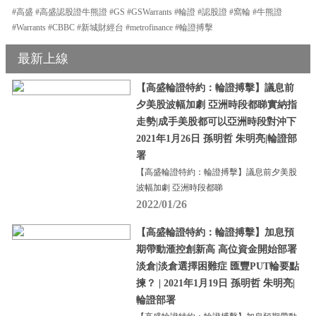
#高盛 #高盛認股證牛熊證 #GS #GSWarrants #輪證 #認股證 #窩輪 #牛熊證
#Warrants #CBBC #新城財經台 #metrofinance #輪證搏擊
最新上線
【高盛輪證特約：輪證搏擊】議息前
夕美股波幅加劇 亞洲時段都睇實納指
走勢|成手美股都可以亞洲時段對沖下
2021年1月26日 孫明哲 朱明亮|輪證部
署
【高盛輪證特約：輪證搏擊】議息前夕美股
波幅加劇 亞洲時段都睇
2022/01/26
【高盛輪證特約：輪證搏擊】加息預
期帶動滙控創新高 高位資金開始部署
淡倉|淡倉選擇困難症 匯豐PUT輪要點
揀？ | 2021年1月19日 孫明哲 朱明亮|
輪證部署