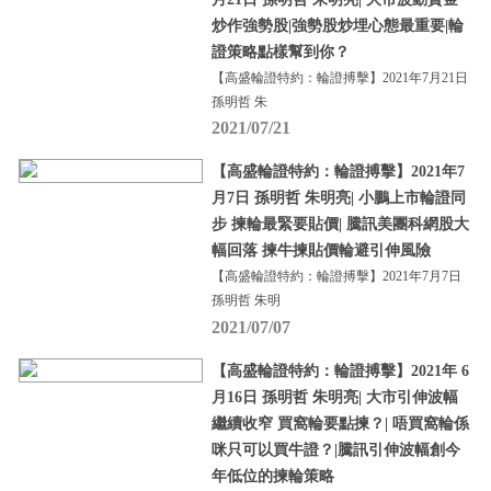
炒作強勢股|強勢股炒埋心態最重要|輪
證策略點樣幫到你？
【高盛輪證特約：輪證搏擊】2021年7月21日
孫明哲 朱
2021/07/21
【高盛輪證特約：輪證搏擊】2021年7
月7日 孫明哲 朱明亮| 小鵬上市輪證同
步 揀輪最緊要貼價| 騰訊美團科網股大
幅回落 揀牛揀貼價輪避引伸風險
【高盛輪證特約：輪證搏擊】2021年7月7日
孫明哲 朱明
2021/07/07
【高盛輪證特約：輪證搏擊】2021年 6
月16日 孫明哲 朱明亮| 大市引伸波幅
繼續收窄 買窩輪要點揀？| 唔買窩輪係
咪只可以買牛證？|騰訊引伸波幅創今
年低位的揀輪策略