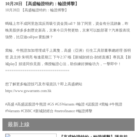
10月28日 【高盛輪證特約：輪證搏擊】
10月28日 【高盛輪證特約：輪證搏擊】
螞蟻上市不成阿里急瀉反而吸引資金買call？ 除了阿里，資金有分流跡象，昨
晚美股拼多多創歷史新高，京東今日升勢更勁，京東可以點部署？汽車股表現
強勢，比亞迪call/put 要點揀？
窩輪、牛熊證加加埋埋成千上萬隻，高盛（亞洲）衍生工具部董事總經理 孫明
哲 及主持 朱明亮 每逢星期三 下午2:37 喺【新城財經台-財經直播】專頁及【新
城play】頻道同你見面，傳授輪證心法，助你練好揀輪功力，一擊即中！
==============================
想了解更多輪證技巧及市場資訊？即上高盛網站
https://www.gswarrants.com.hk
#高盛 #高盛認股證牛熊證 #GS #GSWarrants #輪證 #認股證 #窩輪 #牛熊證
#Warrants #CBBC #新城財經台 #metrofinance #輪證搏擊
最新上線