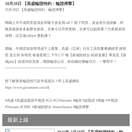
10月28日 【高盛輪證特約：輪證搏擊】
10月28日 【高盛輪證特約：輪證搏擊】
螞蟻上市不成阿里急瀉反而吸引資金買call？ 除了阿里，資金有分流跡象，昨
晚美股拼多多創歷史新高，京東今日升勢更勁，京東可以點部署？汽車股表現
強勢，比亞迪call/put 要點揀？
窩輪、牛熊證加加埋埋成千上萬隻，高盛（亞洲）衍生工具部董事總經理 孫明
哲 及主持 朱明亮 每逢星期三 下午2:37 喺【新城財經台-財經直播】專頁及【新
城play】頻道同你見面，傳授輪證心法，助你練好揀輪功力，一擊即中！
==============================
想了解更多輪證技巧及市場資訊？即上高盛網站
https://www.gswarrants.com.hk
#高盛 #高盛認股證牛熊證 #GS #GSWarrants #輪證 #認股證 #窩輪 #牛熊證
#Warrants #CBBC #新城財經台 #metrofinance #輪證搏擊
最新上線