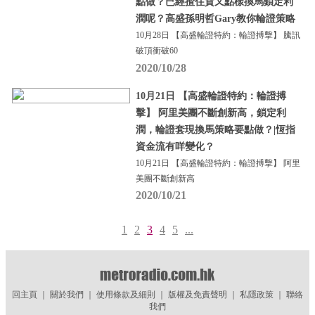
點做？已經揸住貨又點樣換馬鎖定利
潤呢？高盛孫明哲Gary教你輪證策略
10月28日 【高盛輪證特約：輪證搏擊】 騰訊
破頂衝破60
2020/10/28
10月21日 【高盛輪證特約：輪證搏
擊】 阿里美團不斷創新高，鎖定利
潤，輪證套現換馬策略要點做？|恆指
資金流有咩變化？
10月21日 【高盛輪證特約：輪證搏擊】 阿里
美團不斷創新高
2020/10/21
1
2
3
4
5
...
回主頁
｜
關於我們
｜
使用條款及細則
｜
版權及免責聲明
｜
私隱政策
｜
聯絡
我們